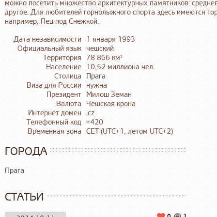
можно посетить множество архитектурных памятников: среднев
другое. Для любителей горнолыжного спорта здесь имеются го
например, Пец-под-Снежкой.
Дата независимости
1 января 1993
Официальный язык
чешский
Территория
78 866 км²
Население
10,52 миллиона чел.
Столица
Прага
Виза для России
нужна
Президент
Милош Земан
Валюта
Чешская крона
Интернет домен
.cz
Телефонный код
+420
Временная зона
CET (UTC+1, летом UTC+2)
ГОРОДА
Прага
СТАТЬИ
0
1