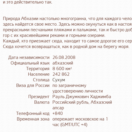
и это действительно так.
Природа Абхазии настолько многогранна, что для каждого чело
здесь найдется свое место. Здесь можно окунуться как в наст
прекрасными песчаными пляжами и пальмами, так и быстро доб
гор с их красивейшими реками и горными озерами.
Каждый, кто приезжает сюда, находит то самое дорогое его сер
Сюда хочется возвращаться, как в родной дом на берегу моря.
Дата независимости
26.08.2008
Официальный язык
абхазский
Территория
8 600 км²
Население
242 862
Столица
Сухум
Виза для России
по заграничному
удостоверению личности
Президент
Рауль Джумкович Хаджимба
Валюта
Российский рубль, Абхазский
апсар
Телефонный код
+840
Временная зона
опережает московское на 1
час (GMT/UTC +4)