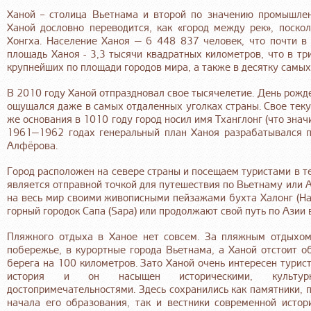
Ханой – столица Вьетнама и второй по значению промышлен
Ханой дословно переводится, как «город между рек», поско
Хонгха. Население Ханоя — 6 448 837 человек, что почти 
площадь Ханоя - 3,3 тысячи квадратных километров, что в тр
крупнейших по площади городов мира, а также в десятку самых
В 2010 году Ханой отпраздновал свое тысячелетие. День рожде
ощущался даже в самых отдаленных уголках страны. Свое теку
же основания в 1010 году город носил имя Тханглонг (что значи
1961—1962 годах генеральный план Ханоя разрабатывался п
Алфёрова.
Город расположен на севере страны и посещаем туристами в те
является отправной точкой для путешествия по Вьетнаму или А
на весь мир своими живописными пейзажами бухта Халонг (Ha
горный городок Сапа (Sapa) или продолжают свой путь по Азии 
Пляжного отдыха в Ханое нет совсем. За пляжным отдыхом
побережье, в курортные города Вьетнама, а Ханой отстоит о
берега на 100 километров. Зато Ханой очень интересен турист
история и он насыщен историческими, культурн
достопримечательностями. Здесь сохранились как памятники, 
начала его образования, так и вестники современной истор