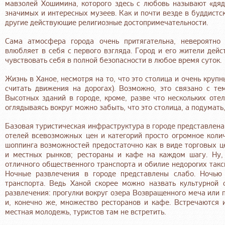
мавзолей Хошимина, которого здесь с любовь называют «дяд
значимых и интересных музеев. Как и почти везде в буддистс
другие действующие религиозные достопримечательности.
Сама атмосфера города очень притягательна, невероятно
влюбляет в себя с первого взгляда. Город и его жители дей
чувствовать себя в полной безопасности в любое время суток.
Жизнь в Ханое, несмотря на то, что это столица и очень крупн
считать движения на дорогах). Возможно, это связано с тем
Высотных зданий в городе, кроме, разве что нескольких отел
оглядываясь вокруг можно забыть, что это столица, а подумать
Базовая туристическая инфраструктура в городе представлена
отелей всевозможных цен и категорий просто огромное колич
шоппинга возможностей предостаточно как в виде торговых це
и местных рынков; рестораны и кафе на каждом шагу. Ну,
отличного общественного транспорта и обилие недорогих такс
Ночные развлечения в городе представлены слабо. Ночью
транспорта. Ведь Ханой скорее можно назвать культурной 
развлечения: прогулки вокруг озера Возвращенного меча или п
и, конечно же, множество ресторанов и кафе. Встречаются и
местная молодежь, туристов там не встретить.