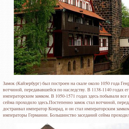
Замок (Кайзербург) был построен на скале около 1050 года Ге
вотчиной, передававшейся по наследству. В 1138-1140 годах ег
императорским замком. В 1050-1571 годах здесь побывали все
сейма проходило здесь.Постепенно замок стал вотчиной, перед
достраивал император Конрад, и он стал императорским замком
императоры Германии. Большинство заседаний сейма проходил