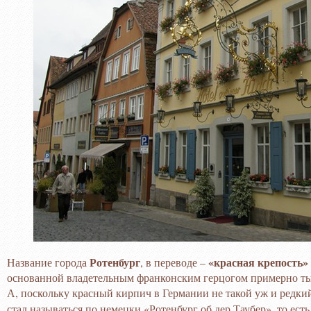
Ротенбург
«красная крепость»
Название города
, в переводе –
основанной владетельным франконским герцогом примерно тыс
А, поскольку красный кирпич в Германии не такой уж и редки
стал называться по немецки «Ротенбург об дер Таубер», то ест