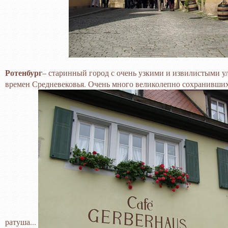
Ротенбург
– старинный город с очень узкими и извилистыми у
времен Средневековья. Очень много великолепно сохранившихс
ратуша...