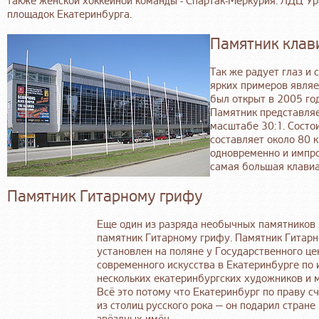
также женской хоккейной команды - Спартак-Меркурия. ЛДЦ"Ур
площадок Екатеринбурга.
Памятник клав
Так же радует глаз и
ярких примеров являе
был открыт в 2005 го
Памятник представляе
масштабе 30:1. Состо
составляет около 80 
одновременно и импро
самая большая клавиа
Памятник Гитарному грифу
Еще один из разряда необычных памятников
памятник Гитарному грифу. Памятник Гитар
установлен на поляне у Государственного це
современного искусства в Екатеринбурге по
нескольких екатеринбургских художников и 
Всё это потому что Екатеринбург по праву с
из столиц русского рока — он подарил стране