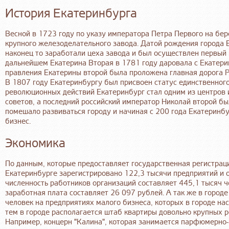
История Екатеринбурга
Весной в 1723 году по указу императора Петра Первого на бер
крупного железоделательного завода. Датой рождения города Е
наконец то заработали цеха завода и был осуществлен первый
дальнейшем Екатерина Вторая в 1781 году даровала с Екатерин
правления Екатерины второй была проложена главная дорога Р
В 1807 году Екатеринбургу был присвоен статус единственного 
революционных действий Екатеринбург стал одним из центров 
советов, а последний российский император Николай второй был
помешало развиваться городу и начиная с 200 года Екатеринбу
бизнес.
Экономика
По данным, которые предоставляет государственная регистраци
Екатеринбурге зарегистрировано 122,3 тысячи предприятий и 
численность работников организаций составляет 445,1 тысяч ч
заработная плата составляет 26 097 рублей. А так же в город
человек на предприятиях малого бизнеса, которых в городе на
тем в городе располагается штаб квартиры довольно крупных р
Например, концерн "Калина", которая занимается парфюмерно-