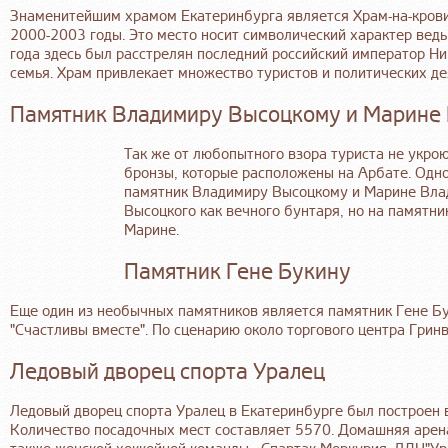
Знаменитейшим храмом Екатеринбурга
является Храм-на-крови
2000-2003 годы. Это место носит символический характер ведь
года здесь был расстрелян последний российский император Ни
семья. Храм привлекает множество туристов и политических де
Памятник Владимиру Высоцкому и Марине
Так же от любопытного взора туриста не укро
бронзы, которые расположены на Арбате. Одно
памятник Владимиру Высоцкому и Марине Влад
Высоцкого как вечного бунтаря, но на памятник
Марине.
Памятник Гене Букину
Еще один из необычных памятников является памятник Гене Бу
"Счастливы вместе". По сценарию около торгового центра Грин
Ледовый дворец спорта Уралец
Ледовый дворец спорта Уралец в Екатеринбурге был построен в
Количество посадочных мест составляет 5570. Домашняя арена