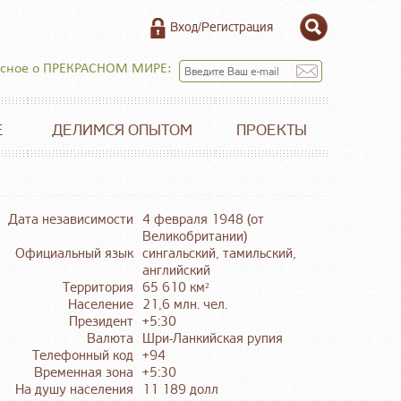
Вход/Регистрация
есное о ПРЕКРАСНОМ МИРЕ:
Е
ДЕЛИМСЯ ОПЫТОМ
ПРОЕКТЫ
Дата независимости
4 февраля 1948 (от
Великобритании)
Официальный язык
сингальский, тамильский,
английский
Территория
65 610 км²
Население
21,6 млн. чел.
Президент
+5:30
Валюта
Шри-Ланкийская рупия
Телефонный код
+94
Временная зона
+5:30
На душу населения
11 189 долл