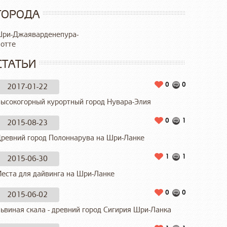
ГОРОДА
ри-Джаяварденепура-
отте
СТАТЬИ
0
0
2017-01-22
ысокогорный курортный город Нувара-Элия
0
1
2015-08-23
ревний город Полоннарува на Шри-Ланке
1
1
2015-06-30
еста для дайвинга на Шри-Ланке
0
0
2015-06-02
ьвиная скала - древний город Сигирия Шри-Ланка