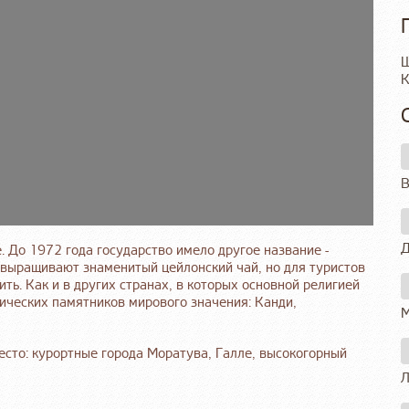
Ш
К
В
Д
. До 1972 года государство имело другое название -
е выращивают знаменитый цейлонский чай, но для туристов
ть. Как и в других странах, в которых основной религией
ических памятников мирового значения: Канди,
М
сто: курортные города Моратува, Галле, высокогорный
Л