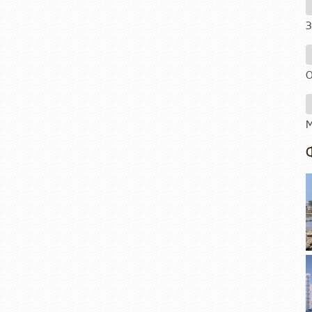
З
О
М