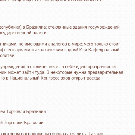
еспублики) в Бразилиа: стеклянные здания госучреждений
осударственной власти
никами, не имеющими аналогов в мире: чего только стоит
и) с его арками и акватическим садом! Или Кафедральный
олитве.
 учреждения в столице, несет в себе идею прозрачности
нин может зайти туда. В некоторые нужна предварительная
 Но в Национальный Конгресс вход открыт всегда.
й Торговли Бразилии
в котором расположены города-сателлиты. Так как