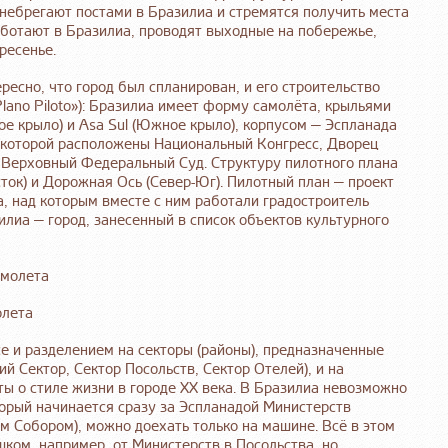
енебрегают постами в Бразилиа и стремятся получить места
 работают в Бразилиа, проводят выходные на побережье,
ресенье.
ресно, что город был спланирован, и его строительство
lano Piloto»): Бразилиа имеет форму самолёта, крыльями
ное крыло) и Asa Sul (Южное крыло), корпусом — Эспланада
а которой расположены Национальный Конгресс, Дворец
и Верховный Федеральный Суд. Структуру пилотного плана
ток) и Дорожная Ось (Север-Юг). Пилотный план — проект
, над которым вместе с ним работали градостроитель
илиа — город, занесенный в список объектов культурного
олета
е и разделением на секторы (районы), предназначенные
й Сектор, Сектор Посольств, Сектор Отелей), и на
ы о стиле жизни в городе XX века. В Бразилиа невозможно
торый начинается сразу за Эспланадой Министерств
м Собором), можно доехать только на машине. Всё в этом
шком, например, от Министерств в Посольства, но