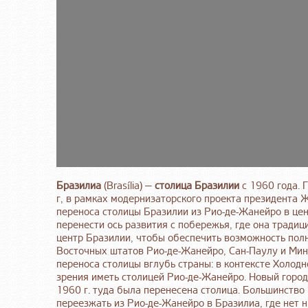
Бразилиа
(Brasília) —
столица Бразилии
с 1960 года. 
г, в рамках модернизаторского проекта президента 
переноса столицы Бразилии из Рио-де-Жанейро в цен
перенести ось развития с побережья, где она традиц
центр Бразилии, чтобы обеспечить возможность полн
Восточных штатов Рио-де-Жанейро, Сан-Паулу и Мин
переноса столицы вглубь страны: в контексте Холодн
зрения иметь столицей Рио-де-Жанейро. Новый город
1960 г. туда была перенесена столица. Большинство
переезжать из Рио-де-Жанейро в Бразилиа, где нет н