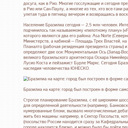
досуга, как в Рио. Многие госслужащие и сегодня пр
в Рио или Сан-Паулу, а многие из тех, кто все-таки
улетая туда в пятницу вечером и возвращаясь в воск
Население Бразилиа сегодня — 2,5 млн человек. Инте
подчинилось так называемому «пилотному плану» («P
которого являются два его района: Asa Norte (Север
Министерств, а кабиной — Площадь Трех Властей, н
Планалто (рабочая резиденция президента страны) 
определяют две оси: Монументальная Ось (Запад-Вос
великого бразильского архитектора Оскара Нимейера
Лусио Коста и пейзажист Бурле Маркс. Сегодня Браз
наследия человечества ЮНЕСКО.
Бразилиа на карте: город был построен в форме сам
Строгое планирование Бразилиа, с её широкими шосс
для определенной деятельности (например, Банковски
нумерованные блоки, вызвало многочисленные дебат
жить без машины: например, в Сектор Посольств, ко
(посольство России находится сразу за Кафедральны
городе находится близко, и можно было бы дойти пе