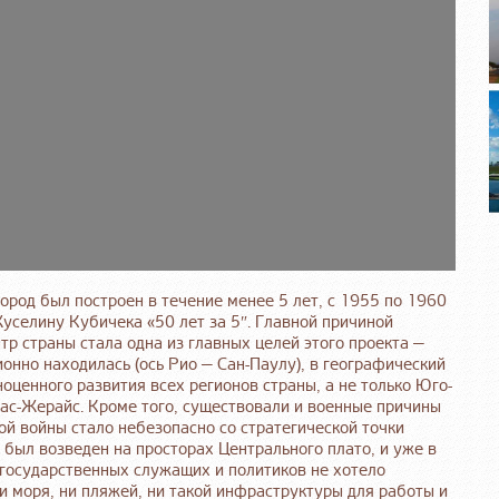
Город был построен в течение менее 5 лет, с 1955 по 1960
Жуселину Кубичека «50 лет за 5″. Главной причиной
тр страны стала одна из главных целей этого проекта —
ионно находилась (ось Рио — Сан-Паулу), в географический
оценного развития всех регионов страны, а не только Юго-
ас-Жерайс. Кроме того, существовали и военные причины
ой войны стало небезопасно со стратегической точки
 был возведен на просторах Центрального плато, и уже в
 государственных служащих и политиков не хотело
и моря, ни пляжей, ни такой инфраструктуры для работы и