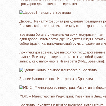
тротуаров для пешеходов здесь нет.
Дворец Планалту (рабочая резиденция президента р
бразильской столицы символизируют прозрачность г
Бразилиа богата уникальными архитектурными памят
один дворец Итамарати (где находится МИД Бразили
собор Бразилиа, напоминающий руки, сложенные в м
Архитектура зданий, где находятся государственные
власти. Все госучреждения открыты, и любой гражда
запись, как, например, в Итамарати (МИД Бразилии).
Здание Национального Конгресса в Бразилиа
MDIC — Министерство Индустрии, Развития и Внешне
Бразилиа находится в центре Федерального Округа, 