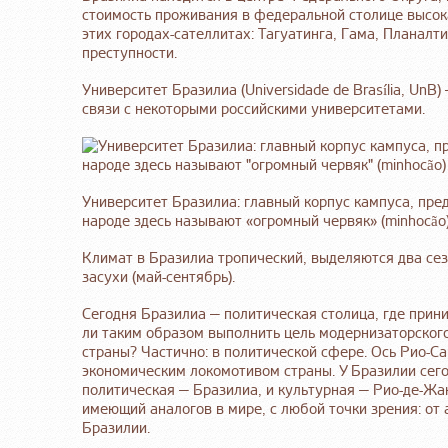
стоимость проживания в федеральной столице высок
этих городах-сателлитах: Тагуатинга, Гама, Планалти
преступности.
Университет Бразилиа (Universidade de Brasília, UnB
связи с некоторыми российскими университетами.
Университет Бразилиа: главный корпус кампуса, пре
народе здесь называют «огромный червяк» (minhocão
Климат в Бразилиа тропический, выделяются два сезо
засухи (май-сентябрь).
Сегодня Бразилиа — политическая столица, где при
ли таким образом выполнить цель модернизаторского
страны? Частично: в политической сфере. Ось Рио-С
экономическим локомотивом страны. У Бразилии сего
политическая — Бразилиа, и культурная — Рио-де-Жан
имеющий аналогов в мире, с любой точки зрения: от
Бразилии.