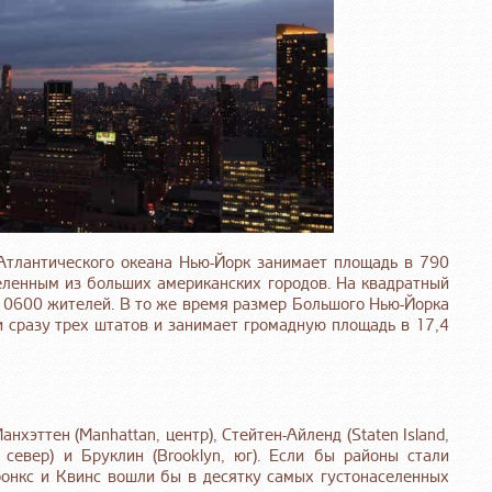
Атлантического океана Нью-Йорк занимает площадь в 790
еленным из больших американских городов. На квадратный
10600 жителей. В то же время размер Большого Нью-Йорка
и сразу трех штатов и занимает громадную площадь в 17,4
нхэттен (Manhattan, центр), Стейтен-Айленд (Staten Island,
, север) и Бруклин (Brooklyn, юг). Если бы районы стали
ронкс и Квинс вошли бы в десятку самых густонаселенных