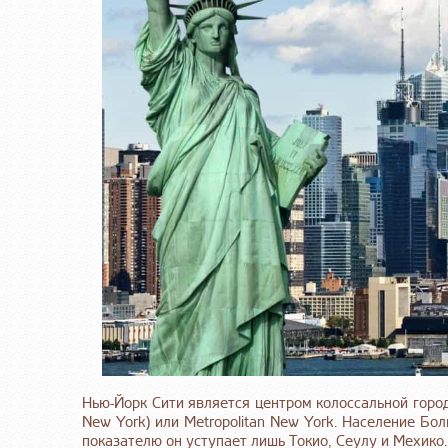
Нью-Йорк Сити является центром колоссальной горо
New York) или Metropolitan New York. Население Бо
показателю он уступает лишь Токио, Сеулу и Мехико.