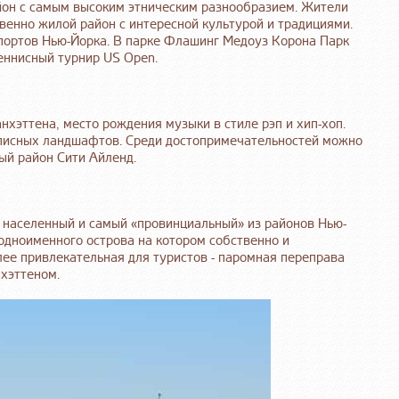
айон с самым высоким этническим разнообразием. Жители
венно жилой район с интересной культурой и традициями.
портов Нью-Йорка. В парке Флашинг Медоуз Корона Парк
теннисный турнир US Open.
Манхэттена, место рождения музыки в стиле рэп и хип-хоп.
описных ландшафтов. Среди достопримечательностей можно
ый район Сити Айленд.
ее населенный и самый «провинциальный» из районов Нью-
 одноименного острова на котором собственно и
ее привлекательная для туристов - паромная переправа
хэттеном.