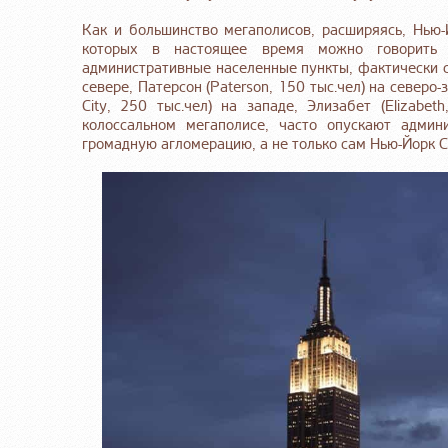
Как и большинство мегаполисов, расширяясь, Нью-
которых в настоящее время можно говорить к
административные населенные пункты, фактически сл
севере, Патерсон (Paterson, 150 тыс.чел) на северо-
City, 250 тыс.чел) на западе, Элизабет (Elizabet
колоссальном мегаполисе, часто опускают адми
громадную агломерацию, а не только сам Нью-Йорк С