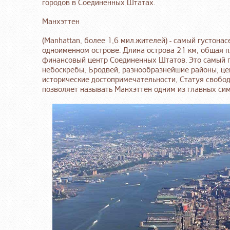
городов в Соединенных Штатах.
Манхэттен
(Manhattan, более 1,6 мил.жителей) - самый густон
одноименном острове. Длина острова 21 км, общая пл
финансовый центр Соединенных Штатов. Это самый п
небоскребы, Бродвей, разнообразнейшие районы, це
исторические достопримечательности, Статуя свободы
позволяет называть Манхэттен одним из главных си