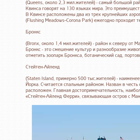
(Queens, около 2,3 мил.жителей) - самый большой р
Квинса говорят на 130 языках мира. Это преимущест
В Квинсе расположены два из трех крупнейших аэро
(Flushing Meadows–Corona Park) ежегодно проходит 
Бронкс
(Bronx, около 1,4 мил.жителей) - район к северу от 
Бронкс - это смешение культур и разнообразие жив
отметить зоопарк Бронкса, ботанический сад, портов
Стейтен-Айленд
(Staten Island, примерно 500 тыс.жителей) - наимен
Йорка. Считается спальным районом. Назван в честь
расположен. Главная достопримечательность, наибол
«Стейтен-Айленд Ферри», связывающая остров с Ман