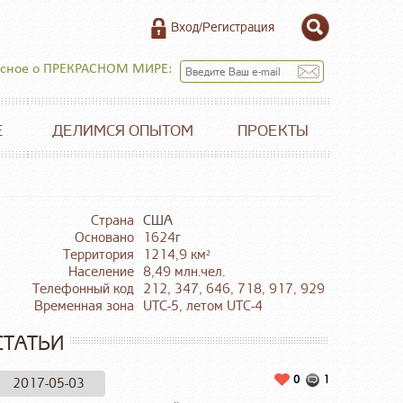
Вход/Регистрация
есное о ПРЕКРАСНОМ МИРЕ:
Е
ДЕЛИМСЯ ОПЫТОМ
ПРОЕКТЫ
Страна
США
Основано
1624г
Территория
1214,9 км²
Население
8,49 млн.чел.
Телефонный код
212, 347, 646, 718, 917, 929
Временная зона
UTC-5, летом UTC-4
СТАТЬИ
0
1
2017-05-03