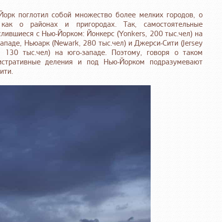
Йорк поглотил собой множество более мелких городов, о
ак о районах и пригородах. Так, самостоятельные
ившиеся с Нью-Йорком: Йонкерс (Yonkers, 200 тыс.чел) на
западе, Ньюарк (Newark, 280 тыс.чел) и Джерси-Сити (Jersey
h, 130 тыс.чел) на юго-западе. Поэтому, говоря о таком
нистративные деления и под Нью-Йорком подразумевают
ити.