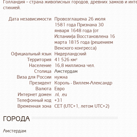
Голландия – страна живописных городов, древних замков и инт
стихией.
Дата независимости
Провозглашена 26 июля
1581 года Признана 30
января 1648 года (от
Испании)а Восстановлена 16
марта 1815 года (решением
Венского конгресса)
Официальный язык
Нидерландский
Территория
41 526 км²
Население
16,8 миллиона чел.
Столица
Амстердам
Виза для России
нужна
Президент
Король - Виллем-Александр
Валюта
Евро
Интернет домен
.nl, .eu
Телефонный код
+31
Временная зона
CET (UTC+1, летом UTC+2)
ГОРОДА
Амстердам