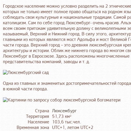
Городское население можно условно разделить на 2 этнические
которых не только имеет полное право общаться на родном язы
соблюдать свои культурные и национальные традиции. Самой р
католицизм. Сам по себе город Люксембург- очень красив. Аль
всем своим притокам удивительную долину с великолепными зел
называемый, Верхний и Нижний город. В силу этого, архитекту
главными из которых являются мост Адольфа и мост Великой 
части города. Верхний город – это древняя люксембургская кр
архитектуры и истории. Облик же нижнего города во многом с
Люксембург в Евросоюзе. Здесь расположены многочисленные 
представительства компаний, заводы и т. д.
Одна из главных и знаменитых достопримечательностей город
в южной части города.
Страна
Люксембург
Территория
51,73 км²
Население
103,6 тыс.чел.
Временная зона
UTC+1, летом UTC+2