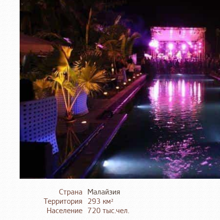
Страна
Малайзия
Территория
293 км²
Население
720 тыс.чел.