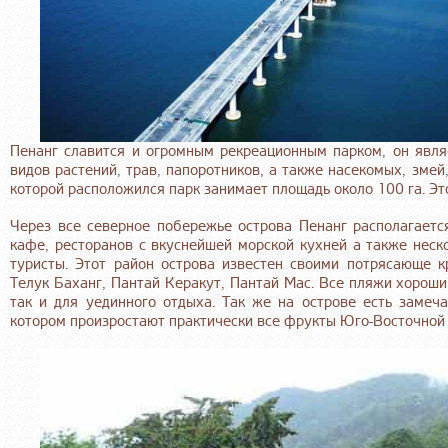
Пенанг славится и огромным рекреационным парком, он явл
видов растений, трав, папоротников, а также насекомых, змей
которой расположился парк занимает площадь около 100 га. Эт
Через все северное побережье острова Пенанг располагаетс
кафе, ресторанов с вкуснейшей морской кухней а также неско
туристы. Этот район острова известен своими потрясающе 
Телук Баханг, Пантай Керакут, Пантай Мас. Все пляжи хороши
так и для уединного отдыха. Так же на острове есть замеч
котором произростают практически все фрукты Юго-Восточной 