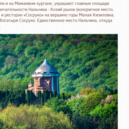
мля и на Мамаевом кургане, украшают главные площади
чательности Нальчика - Козий рынок (колоритное место,
и ресторан «Сосруко» на вершине горы Малая Кизиловка,
богатыря Сосруко. Единственное место Нальчика, откуда
.