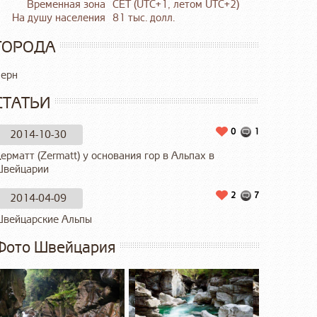
Временная зона
CET (UTC+1, летом UTC+2)
На душу населения
81 тыс. долл.
ГОРОДА
ерн
СТАТЬИ
0
1
2014-10-30
ерматт (Zermatt) у основания гор в Альпах в
вейцарии
2
7
2014-04-09
вейцарские Альпы
Фото Швейцария