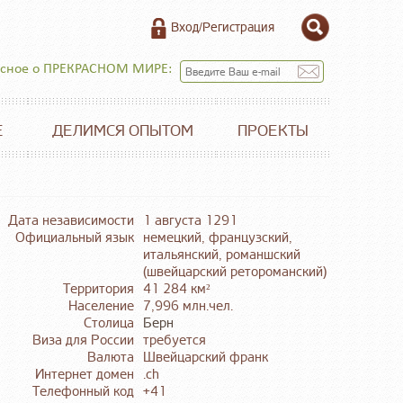
Вход/Регистрация
есное о ПРЕКРАСНОМ МИРЕ:
Е
ДЕЛИМСЯ ОПЫТОМ
ПРОЕКТЫ
Дата независимости
1 августа 1291
Официальный язык
немецкий, французский,
итальянский, романшский
(швейцарский ретороманский)
Территория
41 284 км²
Население
7,996 млн.чел.
Столица
Берн
Виза для России
требуется
Валюта
Швейцарский франк
Интернет домен
.ch
Телефонный код
+41