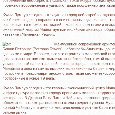
современные небоскребы. Исламская архитектура, соседствую
поражают воображение и удивляют даже искушенных знатоков
Куала-Лумпур сегодня выглядит как город небоскребов, однак
как бережно здесь сохраняется все старинные здания, все, что 
располагается множество зданий в колониальном стиле и целые
оживленный квартал Чайнатаун или индийская диаспора, обра
название «Маленькая Индия».
Жемчужиной современной архитек
Башни Петронас (Petronas Towers), небоскребы-близнецы, до 
зданиями в мире. Впрочем, все что строится в малазийской ст
доказательство, помимо знаменитых небоскребов, самый высок
установленный на центральной площади города, на котором с 
Малайзии и одна из самых высоких телевизионных башен в ми
постройки в псевдомавританском стиле, такие как железнодор
построенные в конце 19 века.
Куала-Лумпур сегодня - это главный экономический центр Мала
инфрастуктура позволяет городу принимать миллионы туристов
ресторанов. В Джалан Бату Лама и Чайнатауне сконцентрирова
общежития, а также расположены отели среднего уровня. Ну а 
ночной Чайнатаун, а именно, многочисленные уютные бары и 
районе рынка.