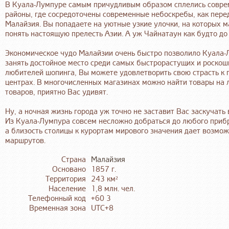
В Куала-Лумпуре самым причудливым образом сплелись совреме
районы, где сосредоточены современные небоскребы, как пере
Малайзия. Вы попадаете на уютные узкие улочки, на которых м
понять настоящую прелесть Азии. А уж Чайнатаун как будто до
Экономическое чудо Малайзии очень быстро позволило Куала
занять достойное место среди самых быстрорастущих и роскош
любителей шопинга, Вы можете удовлетворить свою страсть к 
центрах. В многочисленных магазинах можно найти товары на л
товаров, приятно Вас удивят.
Ну, а ночная жизнь города уж точно не заставит Вас заскучать
Из Куала-Лумпура совсем несложно добраться до любого прибр
а близость столицы к курортам мирового значения дает возмо
маршрутов.
Страна
Малайзия
Основано
1857 г.
Территория
243 км²
Население
1,8 млн. чел.
Телефонный код
+60 3
Временная зона
UTC+8