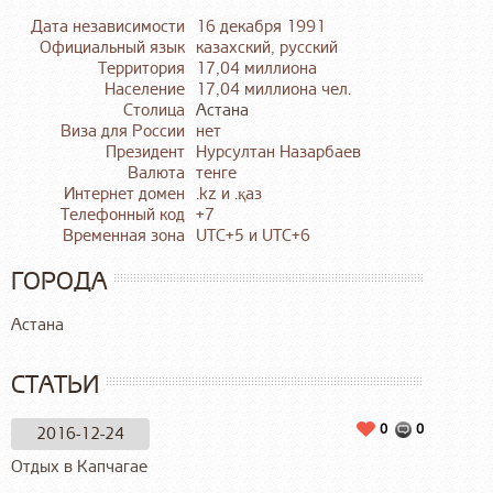
Дата независимости
16 декабря 1991
Официальный язык
казахский, русский
Территория
17,04 миллиона
Население
17,04 миллиона чел.
Столица
Астана
Виза для России
нет
Президент
Нурсултан Назарбаев
Валюта
тенге
Интернет домен
.kz и .қаз
Телефонный код
+7
Временная зона
UTC+5 и UTC+6
ГОРОДА
Астана
СТАТЬИ
0
0
2016-12-24
Отдых в Капчагае