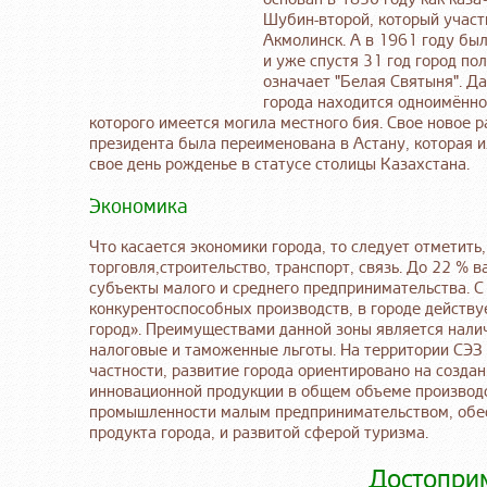
Шубин-второй, который участ
Акмолинск. А в 1961 году был
и уже спустя 31 год город по
означает "Белая Святыня". Да
города находится одноимённо
которого имеется могила местного бия. Свое новое р
президента была переименована в Астану, которая и
свое день рожденье в статусе столицы Казахстана.
Экономика
Что касается экономики города, то следует отметить,
торговля,строительство, транспорт, связь. До 22 % 
субъекты малого и среднего предпринимательства. С
конкурентоспособных производств, в городе действу
город». Преимуществами данной зоны является нали
налоговые и таможенные льготы. На территории СЭЗ
частности, развитие города ориентировано на созда
инновационной продукции в общем объеме производ
промышленности малым предпринимательством, обе
продукта города, и развитой сферой туризма.
Достопри