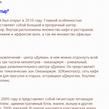
в.
тыр"
й был открыт в 2010 году. Главной особенностью
едставляет собой большой и прозрачный шатер.
ер. Внутри расположены множество кафе и ресторанов,
пляжем и эффектом волн, а так же множество офисных
развлечений – центр «Думан», в нем можно отдохнуть всей
 три тысячи километров – океанариум – уникальный,
рдце развлекательного центра «Думан». Он представляет
их тематических зон: Океанариум, 3DКинотеатр, сеть кафе
я для прогулок и отдыха, аттракцион «Джунгли», боулинг,
плекс.
 в 2005 году и представляет собой гигантскую летающую
плекс, административный блок, манеж, вольер и другие
 2000 зрителей. В центре находится классическая арена