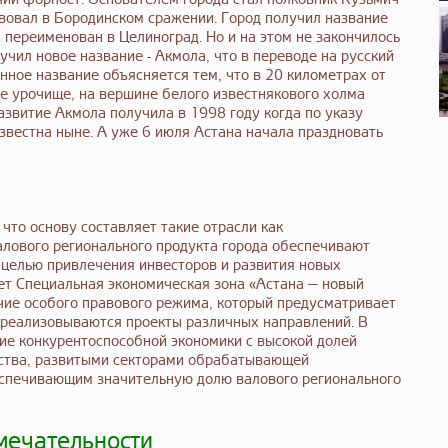
вовал в Бородинском сражении. Город получил название
 переименован в Целиноград. Но и на этом не закончилось
лучил новое название - Акмола, что в переводе на русский
нное название объясняется тем, что в 20 километрах от
е урочище, на вершине белого известнякового холма
азвитие Акмола получила в 1998 году когда по указу
звестна ныне. А уже 6 июля Астана начала праздновать
 что основу составляет такие отрасли как
валового регионального продукта города обеспечивают
 целью привлечения инвесторов и развития новых
ет Специальная экономическая зона «Астана — новый
чие особого правового режима, который предусматривает
 реализовываются проекты различных направлений. В
ние конкурентоспособной экономики с высокой долей
ства, развитыми секторами обрабатывающей
спечивающим значительную долю валового регионального
мечательности