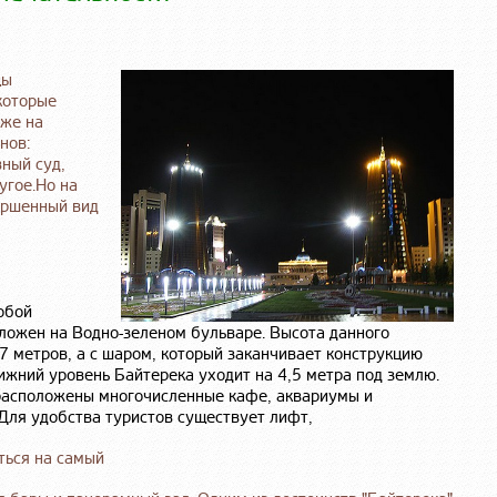
цы
которые
 же на
нов:
ный суд,
угое.Но на
ершенный вид
обой
ложен на Водно-зеленом бульваре. Высота данного
7 метров, а с шаром, который заканчивает конструкцию
ижний уровень Байтерека уходит на 4,5 метра под землю.
расположены многочисленные кафе, аквариумы и
 Для удобства туристов существует лифт,
ться на самый