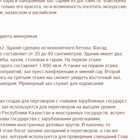
я бары и панорамный зал. Одним из достоинств "Байтерека"
 только его красота, но и возможность посетить экскурссию
ом, казахском и английском.
едента именуемая
2. Здание сделано из монолитного бетона. Фасад
о составляет от 20 до 40 сантиметров. Здание имеет два
бы, кухня, столовая и гараж. На первом этаже
рого составляет 1 800 кв.м. А также на первом этаже
оприятий, зал пресс-конференции и зимний сад. Второй
ь на третьем этаже мы сможет увидеть восточный зал,
мрамором. Мраморный зал служит для подписания
ал создан для перговоров с главами зарубежных государст.
зал используется для переговоров на высшем уровне
 Республики Казахстан и иностранных государств, встреч
лавы государства с зарубежными делегациями,
телями иностранных деловых кругов. И наконец- то
 этаж богат залами заседаний и переговоров, а так же
зал, который используется для проведения совещаний Глав