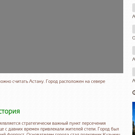
А
О
А
А
ожно считать Астану. Город расположен на севере
стория
 ялвляется стратегически важный пункт персечения
ще с давних времен привлекали жителей степи. Город был
ачий форпост. Основателем города стал полковник Кузьмич