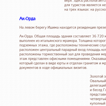
верх. Здесь располагаетс
для туристов является не
на трех языках: на русск
Ак-Орда
На левом берегу Ишима находится резиденция през
Ак-Орда. Общая площадь здания составляет 36 720 м
выполнен из итальянского мрамора. Толщина которог
подземных этажа, где расположены технические служ
расположен центральный парадный вход площадь кото
расположены торжественный зал для проведения мер
этаж представлен офисными помещениями. Оказавшис
который сделан в виде юрты и отделан гранитом и 
документов в ходе официальных визитов.
Золотой з
Овальный 
делегаций
и бесед Г
представи
четвертый
куполный 