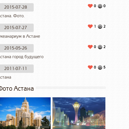
0
0
2015-07-28
стана. Фото.
1
2
2015-07-27
кеанариум в Астане
0
2
2015-05-26
стана город будущего
0
5
2011-07-11
стана
Фото Астана