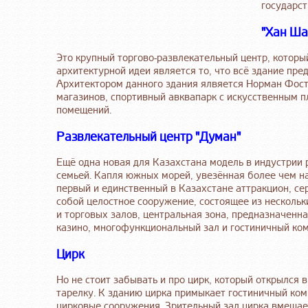
государст
"Хан Ша
Это крупный торгово-развлекательный центр, которы
архитектурной идеи является то, что всё здание пр
Архитектором данного здания ялвяется Норман Фост
магазинов, спортивный авквапарк с искусственным 
помещений.
Развлекательный центр "Думан"
Ещё одна новая для Казахстана модель в индустрии 
семьей. Капля южных морей, увезённая более чем на
первый и единственный в Казахстане аттракцион, се
собой целостное сооружение, состоящее из нескольк
и торговых залов, центральная зона, предназначенна
казино, многофункциональный зал и гостиничный ком
Цирк
Но не стоит забывать и про цирк, который открылся
тарелку. К зданию цирка примыкает гостиничный ком
цирковые сооружения. Зрительный зал цирка вмещает