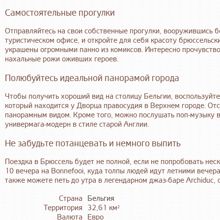
Самостоятельные прогулки
Отправляйтесь на свои собственные прогулки, вооружившись б
туристическом офисе, и откройте для себя красоту брюссельск
украшены огромными панно из комиксов. Интересно прочувство
нахальные рожи оживших героев.
Полюбуйтесь идеальной панорамой города
Чтобы получить хороший вид на столицу Бельгии, воспользуйт
который находится у Дворца правосудия в Верхнем городе. О
панорамным видом. Кроме того, можно послушать поп-музыку 
универмага-модерн в стиле старой Англии.
Не забудьте потанцевать и немного выпить
Поездка в Брюссель будет не полной, если не попробовать нес
10 вечера на Bonnefooi, куда толпы людей идут летними вече
также можете петь до утра в легендарном джаз-баре Archiduc, 
Страна
Бельгия
Территория
32,61 км²
Валюта
Евро