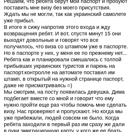
Решаем, что ребята берут мой паспорт и пробуют
поставить мне визу без моего присутствия.
Ждать мы не могли, так как украинский самолете
уже прибыл.
В итоге я сижу напротив этого входа и жду
возвращения ребят. И вот, спустя минут 15 они
выходят довольные и говорят что все
получилось, что виза со штампом уже в паспорте.
Но в паспорте у них, у меня ее по прежнему нет...
Ребята как и планировали смешались с толпой
прибывших украинских туристов и парень на
паспорт.контролле на автомате поставил им
штамп, в открытый на нужной странице паспорт,
даже не присматриваясь =)
Мы смотрим, на посту появилась девушка. Дима
подбегает вместе со мной и говорит что ему
нужно пройти еще раз чтобы помочь мне сделать
визу. Нас проверяют и пропускают. Но когда мы
уже прибежали, людей совсем не было. Когда
ребята заходили в первый раз им сразу же дали
в руки эмиграционную карту, у кого же ее брать