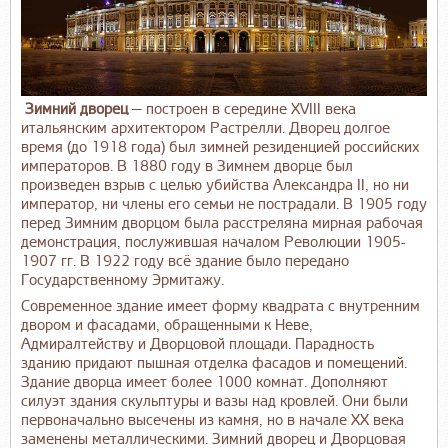
Зимний дворец
— построен в середине XVIII века
итальянским архитектором Растрелли. Дворец долгое
время (до 1918 года) был зимней резиденцией российских
императоров. В 1880 году в Зимнем дворце был
произведен взрыв с целью убийства Александра II, но ни
император, ни члены его семьи не пострадали. В 1905 году
перед Зимним дворцом была расстреляна мирная рабочая
демонстрация, послужившая началом Революции 1905-
1907 гг. В 1922 году всё здание было передано
Государственному Эрмитажу.
Современное здание имеет форму квадрата с внутренним
двором и фасадами, обращенными к Неве,
Адмиралтейству и Дворцовой площади. Парадность
зданию придают пышная отделка фасадов и помещений.
Здание дворца имеет более 1000 комнат. Дополняют
силуэт здания скульптуры и вазы над кровлей. Они были
первоначально высечены из камня, но в начале XX века
заменены металлическими. Зимний дворец и Дворцовая