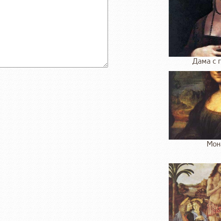
Дама с 
Мон