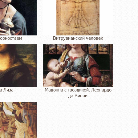
горностаем
Витрувианский человек
а Лиза
Мадонна с гвоздикой, Леонардо
да Винчи