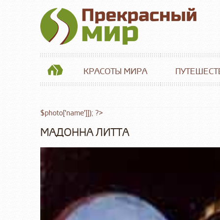
КРАСОТЫ МИРА
ПУТЕШЕСТ
$photo['name']]); ?>
МАДОННА ЛИТТА