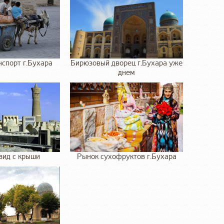
спорт г.Бухара
Бирюзовый дворец г.Бухара уже
днем
вид с крыши
Рынок сухофруктов г.Бухара