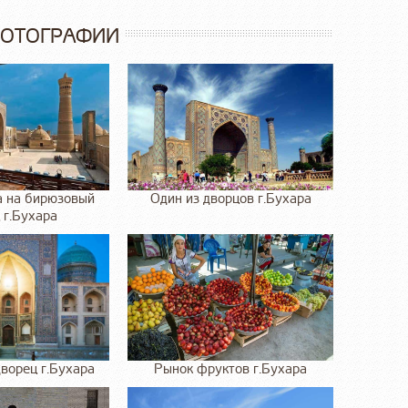
ФОТОГРАФИИ
а на бирюзовый
Один из дворцов г.Бухара
 г.Бухара
ворец г.Бухара
Рынок фруктов г.Бухара