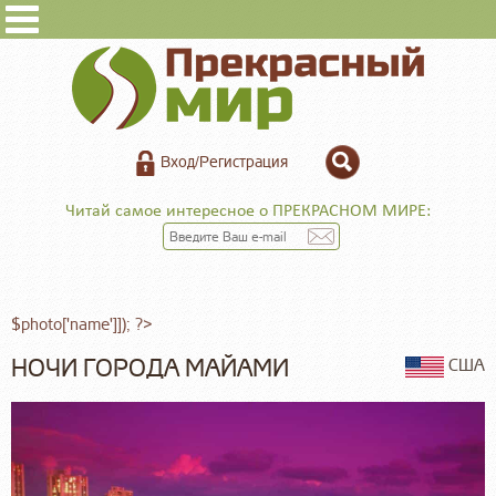
Вход/Регистрация
Читай самое интересное о ПРЕКРАСНОМ МИРЕ:
$photo['name']]); ?>
НОЧИ ГОРОДА МАЙАМИ
США