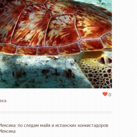
0
аха.
Мексика: по следам майя и испанских конкистадоров
Мексика