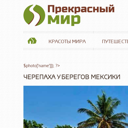
КРАСОТЫ МИРА
ПУТЕШЕСТ
$photo['name']]); ?>
ЧЕРЕПАХА У БЕРЕГОВ МЕКСИКИ