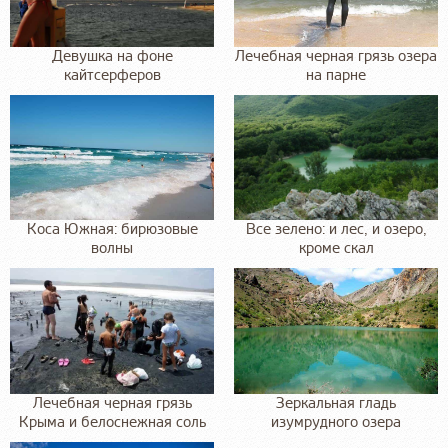
Девушка на фоне
Лечебная черная грязь озера
кайтсерферов
на парне
Коса Южная: бирюзовые
Все зелено: и лес, и озеро,
волны
кроме скал
Лечебная черная грязь
Зеркальная гладь
Крыма и белоснежная соль
изумрудного озера