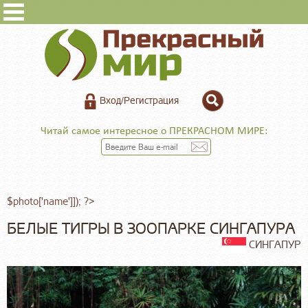
Вход/Регистрация
Читай самое интересное о ПРЕКРАСНОМ МИРЕ:
$photo['name']]); ?>
БЕЛЫЕ ТИГРЫ В ЗООПАРКЕ СИНГАПУРА
СИНГАПУР