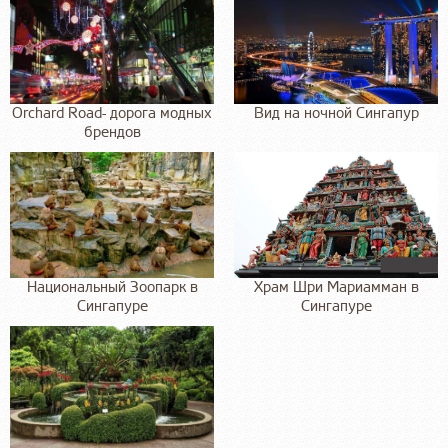
Orchard Road- дорога модных
Вид на ночной Сингапур
брендов
Национальный Зоопарк в
Храм Шри Мариамман в
Сингапуре
Сингапуре