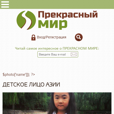
Вход/Регистрация
Читай самое интересное о ПРЕКРАСНОМ МИРЕ:
$photo['name']]); ?>
ДЕТСКОЕ ЛИЦО АЗИИ