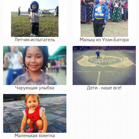
Летчик-испытатель
Малыш из Улан-Батора
Чарующая улыбка
Дети - наше все!
Маленькая кокетка