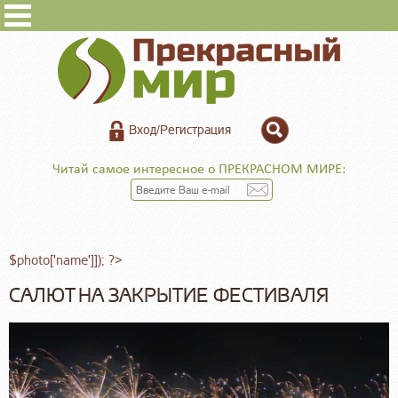
Вход/Регистрация
Читай самое интересное о ПРЕКРАСНОМ МИРЕ:
$photo['name']]); ?>
САЛЮТ НА ЗАКРЫТИЕ ФЕСТИВАЛЯ