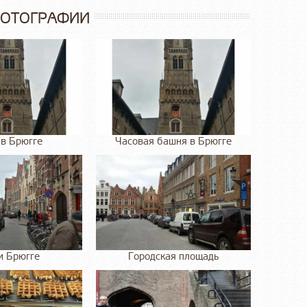
ФОТОГРАФИИ
в Брюгге
Часовая башня в Брюгге
и Брюгге
Городская площадь