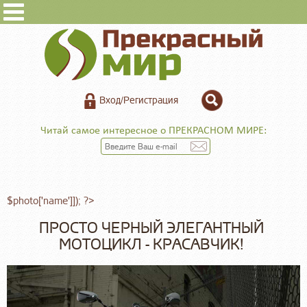
Вход/Регистрация
Читай самое интересное о ПРЕКРАСНОМ МИРЕ:
$photo['name']]); ?>
ПРОСТО ЧЕРНЫЙ ЭЛЕГАНТНЫЙ
МОТОЦИКЛ - КРАСАВЧИК!