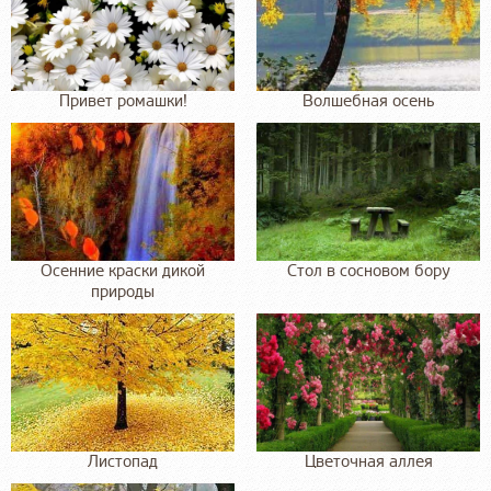
Привет ромашки!
Волшебная осень
Осенние краски дикой
Стол в сосновом бору
природы
Листопад
Цветочная аллея