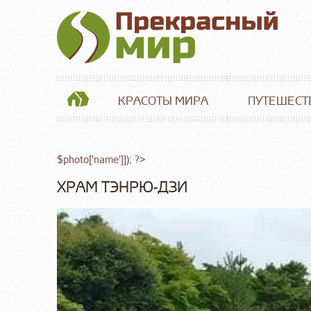
КРАСОТЫ МИРА
ПУТЕШЕСТ
$photo['name']]); ?>
ХРАМ ТЭНРЮ-ДЗИ