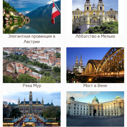
Элегантная провинция в
Аббатство в Мельке
Австрии
Река Мур
Мост в Вене