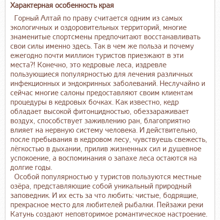
Характерная особенность края
Горный Алтай по праву считается одним из самых
экологичных и оздоровительных территорий, многие
знаменитые спортсмены предпочитают восстанавливать
свои силы именно здесь. Так в чем же польза и почему
ежегодно почти миллион туристов приезжают в эти
места?! Конечно, это кедровые леса, издревле
пользующиеся популярностью для лечения различных
инфекционных и эндокринных заболеваний. Неслучайно и
сейчас многие салоны предоставляют своим клиентам
процедуры в кедровых бочках. Как известно, кедр
обладает высокой фитонцидностью, обеззараживает
воздух, способствует заживлению ран, благоприятно
влияет на нервную систему человека. И действительно,
после пребывания в кедровом лесу, чувствуешь свежесть,
лёгкостью в дыхании, прилив жизненных сил и душевное
успокоение, а воспоминания о запахе леса остаются на
долгие годы.
Особой популярностью у туристов пользуются местные
озёра, представляющие собой уникальный природный
заповедник. И их есть за что любить: чистые, бодрящие,
прекрасное место для любителей рыбалки. Пейзажи реки
Катунь создают неповторимое романтическое настроение.