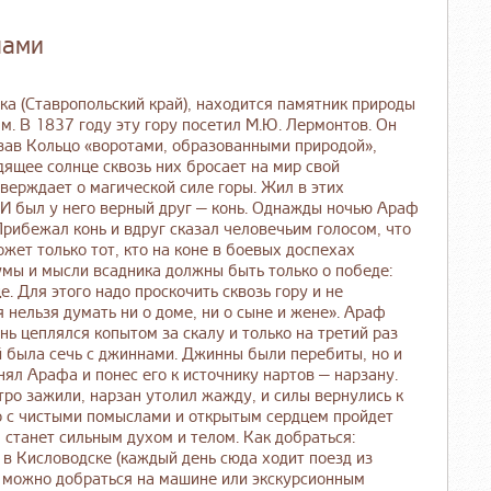
нами
ка (Ставропольский край), находится памятник природы
м. В 1837 году эту гору посетил М.Ю. Лермонтов. Он
звав Кольцо «воротами, образованными природой»,
ящее солнце сквозь них бросает на мир свой
тверждает о магической силе горы. Жил в этих
 И был у него верный друг — конь. Однажды ночью Араф
Прибежал конь и вдруг сказал человечьим голосом, что
жет только тот, кто на коне в боевых доспехах
Думы и мысли всадника должны быть только о победе:
е. Для этого надо проскочить сквозь гору и не
я нельзя думать ни о доме, ни о сыне и жене». Араф
нь цеплялся копытом за скалу и только на третий раз
й была сечь с джиннами. Джинны были перебиты, но и
ял Арафа и понес его к источнику нартов — нарзану.
ро зажили, нарзан утолил жажду, и силы вернулись к
то с чистыми помыслами и открытым сердцем пройдет
, станет сильным духом и телом. Как добраться:
 Кисловодске (каждый день сюда ходит поезд из
 можно добраться на машине или экскурсионным