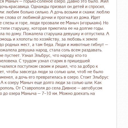
ся Маныч — горько-соленое озеро. Давно это было. Жил
 дочь-красавица. Однажды призвал он детей и спросил,
ли: любим больно сильно. А дочь возьми и скажи: люблю
кие слова от любимой дочки и прогнал из дома. Идет
ее слезы и горе, люди прозвали ее Маныч («горькая»). Но
тепи старушку, которая приютила ее на долгие годы.
ила по дому. Пожалела старушка девушку и отпустила. А
помощь и хлопоты по хозяйству, за любовь к земле
о родных мест, а там беда. Люди и животные гибнут —
 Пожалела девушка народ, стала соль всем раздавать.
е пустеет. Узнал Эльбрус, что народу кто-то
 человека. С трудом узнал старик в пришедшей
печалился поступком своим и решил, что за добро к
ет, чтобы завсегда люди за солью шли, чтоб не было
менел, а дочь его превратилась в озеро. Стоит Эльбрус
 А к озеру Маныч еще долго люди за солью шли. Как
врополь. От Ставрополя до села Дивное — автобусом
о до озера Маныча — 7–10 км. Можно доехать на