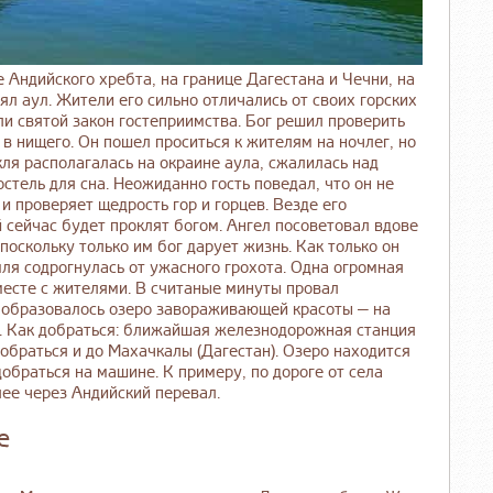
ндийского хребта, на границе Дагестана и Чечни, на
ял аул. Жители его сильно отличались от своих горских
и святой закон гостеприимства. Бог решил проверить
 в нищего. Он пошел проситься к жителям на ночлег, но
кля располагалась на окраине аула, сжалилась над
остель для сна. Неожиданно гость поведал, что он не
 и проверяет щедрость гор и горцев. Везде его
й сейчас будет проклят богом. Ангел посоветовал вдове
поскольку только им бог дарует жизнь. Как только он
ля содрогнулась от ужасного грохота. Одна огромная
месте с жителями. В считаные минуты провал
и образовалось озеро завораживающей красоты — на
. Как добраться: ближайшая железнодорожная станция
добраться и до Махачкалы (Дагестан). Озеро находится
обраться на машине. К примеру, по дороге от села
лее через Андийский перевал.
е