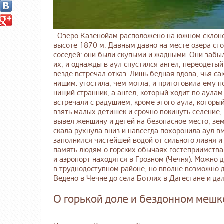
Озеро Казенойам расположено на южном склоне А
высоте 1870 м. Давным-давно на месте озера сто
соседей: они были скупыми и жадными. Они забыл
их, и однажды в аул спустился ангел, переодетый
везде встречал отказ. Лишь бедная вдова, чья са
нищим: угостила, чем могла, и приготовила ему п
нищий странник, а ангел, который ходит по аулам
встречали с радушием, кроме этого аула, которы
взять малых детишек и срочно покинуть селение, 
вывел женщину и детей на безопасное место, зем
скала рухнула вниз и навсегда похоронила аул в
заполнился чистейшей водой от сильного ливня 
память людям о горских обычаях гостеприимства
и аэропорт находятся в Грозном (Чечня). Можно 
в труднодоступном районе, но вполне возможно д
Ведено в Чечне до села Ботлих в Дагестане и да
О горькой доле и бездонном мешк