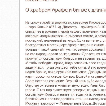
Быстрее — на такси.
О храбром Арафе и битве с джин
На склоне хребта Боргустан, севернее Кисловодс
— гора Кольцо (871 м). Диаметр — примерно 8–10 
описал ее в романе «Герой нашего времени», на
которые «поднимаются на высоком холме, и заход
последний, пламенный взгляд». Одна из легенд у
благодатных местах нарт Араф с женой и сыном.
услышал такой сильный гул, что земля дрожала. 
на его народ напали злые джинны. Одолеть их смо
промчится сквозь гору Кольцо и не зацепит ее. 
«Чтобы победить врага, надо закалить свое сердц
зацепиться. Тогда она даст тебе силы. В это врем
надел броню, взял оружие и поскакал. Дважды ко
нарт проскочил сквозь Кольцо. Долгой и страшно
Араф потерял сознание. Верный конь зубами подн
Опустил он воина в живительную воду. Раны быст
герою. С тех пор существует поверье: каждый, к
сквозь гору Кольцо и напьется воды из источника
ближайшая железнодорожная станция находится в
Москвы), аэропорт — Минеральные Воды. До горы