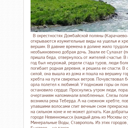
В окрестностях Домбайской поляны (Карачаево-Ч
открываются изумительные виды на ущелья и хре
вершин. В давние времена в долине жило трудол
необыкновенно добрая дочь. Звали ее Сулахат (п
пришла беда, отвернулось от жителей счастье. В
год был неурожай, редели стада туров, люди бол
погибает родная деревня, и решила ее спасти. В 
силой, она вышла из дома и пошла на вершину го
хребта на пути свирепых ветров. Почувствовал б
орла полетел к любимой. У подножия горы он поня
остановило сердце. Проснулись утром люди, пора
очертаниям напоминали влюбленных. Слезы полили
возникла река Теберда. А на снежном хребте, пов
упавшими волосами спит вечным сном прекрасна
на сильном коне и не может догнать. Как добра
городе Невинномысск (каждый день из Москвы ос
Минеральные Воды, Ставрополь. Из этих городов 