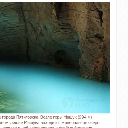
 города Пятигорска. Возле горы Машук (994 м)
жном склоне Машука находится минеральное озеро