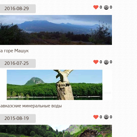
0
0
2016-08-29
а горе Машук
0
0
2016-07-25
авказские минеральные воды
0
0
2015-08-19