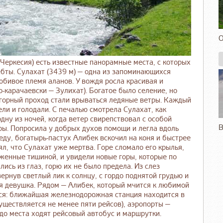
О
еркесия) есть известные панорамные места, с которых
бты. Сулахат (3439 м) — одна из запоминающихся
юбивое племя аланов. У вождя росла красивая и
о-карачаевски — Зулихат). Богатое было селение, но
 горный проход стали врываться ледяные ветры. Каждый
ели и голодали. С печалью смотрела Сулахат, как
одну из ночей, когда ветер свирепствовал с особой
В
ры. Попросила у добрых духов помощи и легла вдоль
еду, богатырь-пастух Алибек вскочил на коня и быстрее
л, что Сулахат уже мертва. Горе сломало его крылья,
женные тишиной, и увидели новые горы, которые по
сь из глаз, горю их не было предела. Из слез
ернув светлый лик к солнцу, с гордо поднятой грудью и
я девушка. Рядом — Алибек, который мчится к любимой
ться: ближайшая железнодорожная станция находится в
уществляется не менее пяти рейсов), аэропорты —
до места ходят рейсовый автобус и маршрутки.