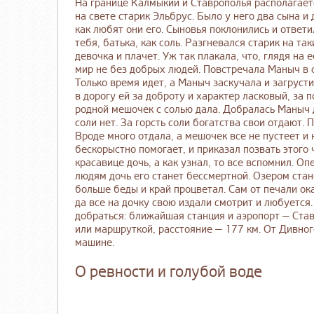
На границе Калмыкии и Ставрополья располагает
на свете старик Эльбрус. Было у него два сына и
как любят они его. Сыновья поклонились и ответи
тебя, батька, как соль. Разгневался старик на та
девочка и плачет. Уж так плакала, что, глядя на 
мир не без добрых людей. Повстречала Маныч в с
Только время идет, а Маныч заскучала и загруст
в дорогу ей за доброту и характер ласковый, за 
родной мешочек с солью дала. Добралась Маныч д
соли нет. За горсть соли богатства свои отдают.
Вроде много отдала, а мешочек все не пустеет и н
бескорыстно помогает, и приказал позвать этого
красавице дочь, а как узнал, то все вспомнил. О
людям дочь его станет бессмертной. Озером стан
больше беды и край процветал. Сам от печали ока
да все на дочку свою издали смотрит и любуется.
добраться: ближайшая станция и аэропорт — Ста
или маршруткой, расстояние — 177 км. От Дивног
машине.
О ревности и голубой воде