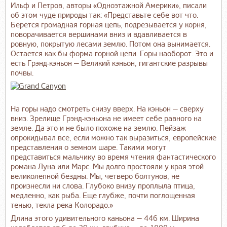
Ильф и Петров, авторы «Одноэтажной Америки», писали
об этом чуде природы так: «Представьте себе вот что.
Берется громадная горная цепь, подрезывается у корня,
поворачивается вершинами вниз и вдавливается в
ровную, покрытую лесами землю. Потом она вынимается.
Остается как бы форма горной цепи. Горы наоборот. Это и
есть Грэнд-кэньон — Великий кэньон, гигантские разрывы
почвы.
На горы надо смотреть снизу вверх. На кэньон — сверху
вниз. Зрелище Грэнд-кэньона не имеет себе равного на
земле. Да это и не было похоже на землю. Пейзаж
опрокидывал все, если можно так выразиться, европейские
представления о земном шаре. Такими могут
представиться мальчику во время чтения фантастического
романа Луна или Марс. Мы долго простояли у края этой
великолепной бездны. Мы, четверо болтунов, не
произнесли ни слова. Глубоко внизу проплыла птица,
медленно, как рыба. Еще глубже, почти поглощенная
тенью, текла река Колорадо.»
Длина этого удивительного каньона — 446 км. Ширина