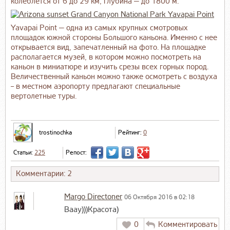
колеблется от 6 до 29 км, глубина — до 1800 м.
Yavapai Point — одна из самых крупных смотровых
площадок южной стороны Большого каньона. Именно с нее
открывается вид, запечатленный на фото. На площадке
располагается музей, в котором можно посмотреть на
каньон в миниатюре и изучить срезы всех горных пород.
Величественный каньон можно также осмотреть с воздуха
– в местном аэропорту предлагают специальные
вертолетные туры.
trostinochka
Рейтинг:
0
Статьи:
225
Репост:
Комментарии: 2
Margo Directoner
06 Октября 2016 в 02:18
Ваау)))Красота)
0
Комментировать