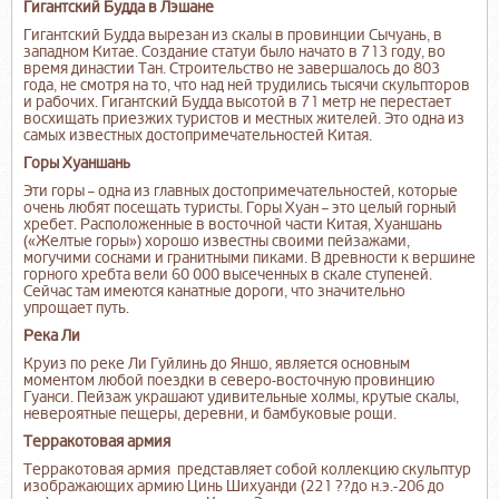
Гигантский Будда в Лэшане
Гигантский Будда вырезан из скалы в провинции Сычуань, в
западном Китае. Создание статуи было начато в 713 году, во
время династии Тан. Строительство не завершалось до 803
года, не смотря на то, что над ней трудились тысячи скульпторов
и рабочих. Гигантский Будда высотой в 71 метр не перестает
восхищать приезжих туристов и местных жителей. Это одна из
самых известных достопримечательностей Китая.
Горы Хуаншань
Эти горы – одна из главных достопримечательностей, которые
очень любят посещать туристы. Горы Хуан – это целый горный
хребет. Расположенные в восточной части Китая, Хуаншань
(«Желтые горы») хорошо известны своими пейзажами,
могучими соснами и гранитными пиками. В древности к вершине
горного хребта вели 60 000 высеченных в скале ступеней.
Сейчас там имеются канатные дороги, что значительно
упрощает путь.
Река Ли
Круиз по реке Ли Гуйлинь до Яншо, является основным
моментом любой поездки в северо-восточную провинцию
Гуанси. Пейзаж украшают удивительные холмы, крутые скалы,
невероятные пещеры, деревни, и бамбуковые рощи.
Терракотовая армия
Терракотовая армия представляет собой коллекцию скульптур
изображающих армию Цинь Шихуанди (221 ??до н.э.-206 до