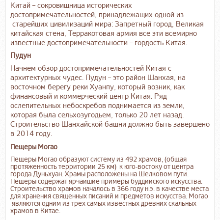
Китай – сокровищница исторических
достопримечательностей, принадлежащих одной из
старейших цивилизаций мира: Запретный город, Великая
китайская стена, Терракотовая армия все эти всемирно
известные достопримечательности – гордость Китая.
Пудун
Начнем обзор достопримечательностей Китая с
архитектурных чудес. Пудун – это район Шанхая, на
восточном берегу реки Хуанпу, который возник, как
финансовый и коммерческий центр Китая. Ряд
ослепительных небоскребов поднимается из земли,
которая была сельхозугодьем, только 20 лет назад.
Строительство Шанхайской башни должно быть завершено
в 2014 году.
Пещеры Могао
Пещеры Могао образуют систему из 492 храмов, (общая
протяженность территории 25 км) к юго-востоку от центра
города Дуньхуан. Храмы расположены на Шелковом пути.
Пещеры содержат ярчайшие примеры буддийского искусства.
Строительство храмов началось в 366 году н.э. в качестве места
для хранения священных писаний и предметов искусства. Могао
являются одним из трех самых известных древних скальных
храмов в Китае.