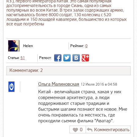
н.э.), первого императора Китая. Это самая популярная
достопримечательность в городе Сиань, одна из самых
популярных во всем Китае. В трех залах содержащих армию,
насчитывалось более 8000 солдат, 130 колесниц с 520
лошадьми и 150 лошадей кавалерии, большинство из которых
все еще погребены
Helen
Рейтинг:
0
Статьи:
51
Репост:
Комментарии: 2
Ольга Малиновская
12 Июля 2016 в 04:58
Китай - величайшая страна, какая у них
современная архитектура, а люди
поддерживают старые традиции и
быстрыми шагами познают все новое. Мне
очень понравилась та местность, где
проходили сьемки фильма "Аватар".
0
Комментировать