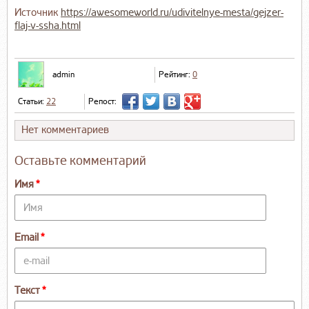
Источник
https://awesomeworld.ru/udivitelnye-mesta/gejzer-
flaj-v-ssha.html
admin
Рейтинг:
0
Статьи:
22
Репост:
Нет комментариев
Оставьте комментарий
Имя
Email
Текст