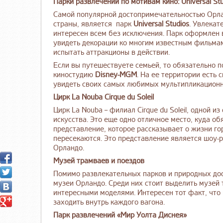
Парки развлечений по мотивам кино: Universal St
Самой популярной достопримечательностью Орлан
страны, является парк
Universal Studios
. Увлекат
интересен всем без исключения. Парк оформлен 
увидеть декорации ко многим известным фильмам
испытать аттракционы в действии.
Если вы путешествуете семьей, то обязательно п
киностудию
Disney-MGM
. На ее территории есть 
увидеть своих самых любимых мультипликационн
Цирк La Nouba Cirque du Soleil
Цирк La Nouba – филиал Cirque du Soleil, одной 
искусства. Это еще одно отличное место, куда о
представление, которое рассказывает о жизни гор
пересекаются. Это представление является шоу-р
Орландо.
Музей трамваев и поездов
Помимо развлекательных парков и природных до
музеи Орландо. Среди них стоит выделить музей 
интересными моделями. Интересен тот факт, что 
заходить внутрь каждого вагона.
Парк развлечений «Мир Уолта Диснея»