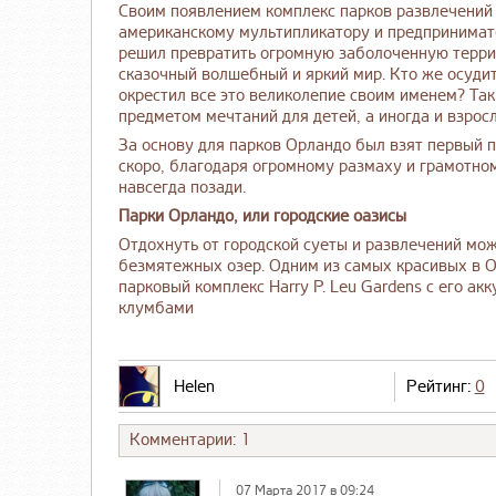
Своим появлением комплекс парков развлечений 
американскому мультипликатору и предпринимат
решил превратить огромную заболоченную терр
сказочный волшебный и яркий мир. Кто же осудит
окрестил все это великолепие своим именем? Та
предметом мечтаний для детей, а иногда и взросл
За основу для парков Орландо был взят первый 
скоро, благодаря огромному размаху и грамотном
навсегда позади.
Парки Орландо, или городские оазисы
Отдохнуть от городской суеты и развлечений мож
безмятежных озер. Одним из самых красивых в О
парковый комплекс Harry P. Leu Gardens с его а
клумбами
Helen
Рейтинг:
0
Комментарии: 1
07 Марта 2017 в 09:24