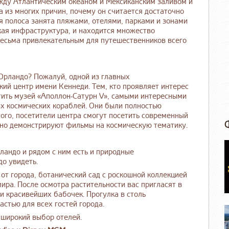
жду Атлантическим океаном и Мексиканским заливом и
 из многих причин, почему он считается достаточно
 полоса занята пляжами, отелями, парками и зонами
кая инфраструктура, и находится множество
 весьма привлекательным для путешественников всего
 Орландо? Пожалуй, одной из главных
ий центр имени Кеннеди. Тем, кто проявляет интерес
етить музей «Аполлон-Сатурн V», самыми интересными
х космических кораблей. Они были полностью
ого, посетители центра смогут посетить современный
вно демонстрируют фильмы на космическую тематику.
ландо и рядом с ним есть и природные
о увидеть.
 от города, ботанический сад с роскошной коллекцией
мира. После осмотра растительности вас пригласят в
и красивейших бабочек. Прогулка в столь
стью для всех гостей города.
я широкий выбор отелей.