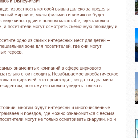
udios и Disney-MGM
до, известность которой вышла далеко за пределы
ельный мир кино, мультфильмов и комиксов будет
в виде киностудии в полном масштабе, здесь можно
, а посетители могут осмотреть съемочную площадку и
осетите одно из самых интересных мест для детей —
специальная зона для посетителей, где они могут
ых героев.
из самых знаменитых компаний в сфере циркового
бязательно стоит сходить. Незабываемое акробатическое
ожан и циркачей, что происходит, когда эти два мира
езидентом, поэтому его можно увидеть только в
стояний, многим будут интересны и многочисленные
трамваев и поездов, где можно ознакомиться с весьма
посетители могут не только осматривать снаружи, но и