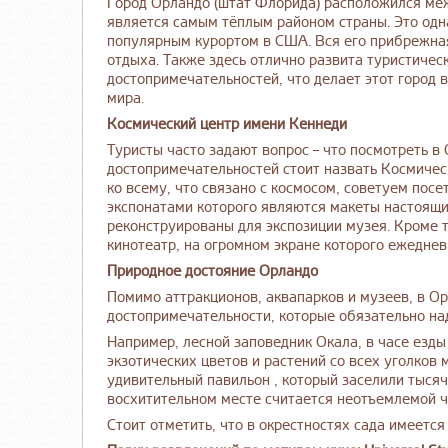
Город Орландо (штат Флорида) расположился ме
является самым тёплым районом страны. Это одна
популярным курортом в США. Вся его прибрежная
отдыха. Также здесь отлично развита туристичес
достопримечательностей, что делает этот город
мира.
Космический центр имени Кеннеди
Туристы часто задают вопрос – что посмотреть в
достопримечательностей стоит назвать Космическ
ко всему, что связано с космосом, советуем пос
экспонатами которого являются макеты настоящи
реконструированы для экспозиции музея. Кроме т
кинотеатр, на огромном экране которого ежедне
Природное достояние Орландо
Помимо аттракционов, аквапарков и музеев, в Ор
достопримечательности, которые обязательно над
Например, лесной заповедник Окала, в часе езды
экзотических цветов и растений со всех уголков 
удивительный павильон , который заселили тысяч
восхитительном месте считается неотъемлемой ча
Стоит отметить, что в окрестностях сада имеетс