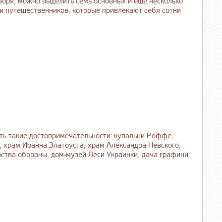
воря, можно выделить семь основных и еще несколько
 и путешественников, которые привлекают себя сотни
еть такие достопримечательности: купальни Роффе,
, храм Иоанна Златоуста, храм Александра Невского,
ства обороны, дом-музей Леси Украинки, дача графини