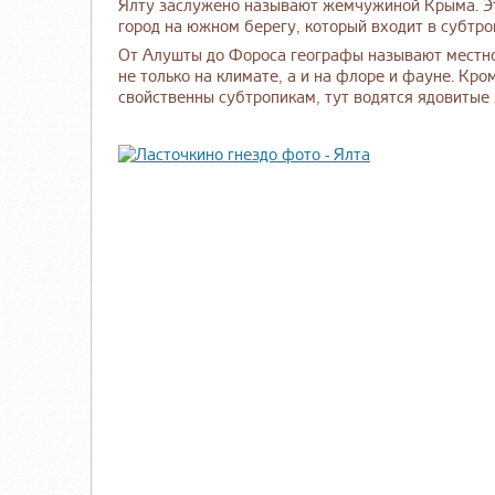
Ялту заслужено называют жемчужиной Крыма. Э
город на южном берегу, который входит в субтро
От Алушты до Фороса географы называют местно
не только на климате, а и на флоре и фауне. Кр
свойственны субтропикам, тут водятся ядовитые з