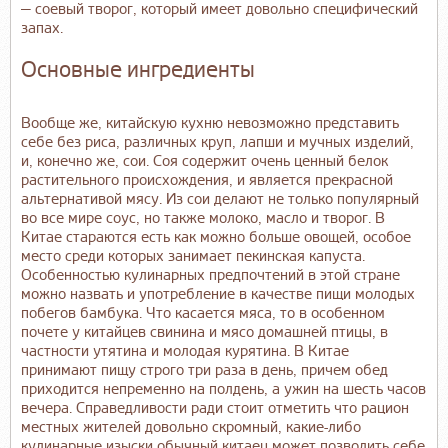
— соевый творог, который имеет довольно специфический
запах.
Основные ингредиенты
Вообще же, китайскую кухню невозможно представить
себе без риса, различных круп, лапши и мучных изделий,
и, конечно же, сои. Соя содержит очень ценный белок
растительного происхождения, и является прекрасной
альтернативой мясу. Из сои делают не только популярный
во все мире соус, но также молоко, масло и творог. В
Китае стараются есть как можно больше овощей, особое
место среди которых занимает пекинская капуста.
Особенностью кулинарных предпочтений в этой стране
можно назвать и употребление в качестве пищи молодых
побегов бамбука. Что касается мяса, то в особенном
почете у китайцев свинина и мясо домашней птицы, в
частности утятина и молодая курятина. В Китае
принимают пищу строго три раза в день, причем обед
приходится непременно на полдень, а ужин на шесть часов
вечера. Справедливости ради стоит отметить что рацион
местных жителей довольно скромный, какие-либо
кулинарные изыски обычный китаец может позволить себе