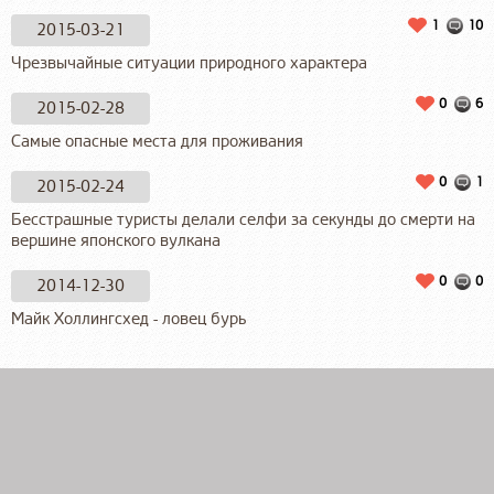
1
10
2015-03-21
Чрезвычайные ситуации природного характера
0
6
2015-02-28
Самые опасные места для проживания
0
1
2015-02-24
Бесстрашные туристы делали селфи за секунды до смерти на
вершине японского вулкана
0
0
2014-12-30
Майк Холлингсхед - ловец бурь
https://bookinist-spb.ru
Быстрый поиск пунктов сдачи книг в Санкт-Петербурге
bookinist-spb.ru
Handyman services app india
Handyman Services