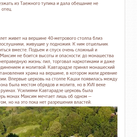
езжать из Таежного тупика и дала обещание не
й отец.
лет живет на вершине 40-метрового столпа близ
 послушники, живущие у подножия. К ним отшельник
иться вместе. Подъем и спуск очень сложный и
 Максим не боится высоты и опасности: до монашества
неправедную жизнь: пил, торговал наркотиками и даже
уединением и молитвой. Кавтарадзе принял монашеский
становления храма на вершине, в котором жили древние
ии. Впервые церковь на столпе Кацхи появилась между
 она была местом обрядов и молитв, но в XVII веке
в руинах. Усилиями Кавтарадзе церковь была
перь монах Максим мечтает лишь об одном —
гом, но на это пока нет разрешения властей.