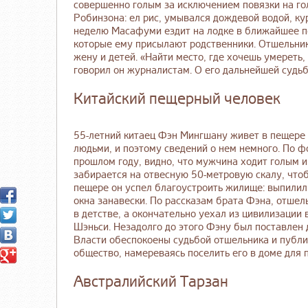
совершенно голым за исключением повязки на го
Робинзона: ел рис, умывался дождевой водой, кур
неделю Масафуми ездит на лодке в ближайшее по
которые ему присылают родственники. Отшельник
жену и детей. «Найти место, где хочешь умереть, 
говорил он журналистам. О его дальнейшей судьб
Китайский пещерный человек
55-летний китаец Фэн Мингшану живет в пещере 
людьми, и поэтому сведений о нем немного. По 
прошлом году, видно, что мужчина ходит голым и 
забирается на отвесную 50-метровую скалу, чтоб
пещере он успел благоустроить жилище: выпилил 
окна занавески. По рассказам брата Фэна, отше
в детстве, а окончательно уехал из цивилизации 
Шэньси. Незадолго до этого Фэну был поставлен д
Власти обеспокоены судьбой отшельника и публи
общество, намереваясь поселить его в доме для
Австралийский Тарзан