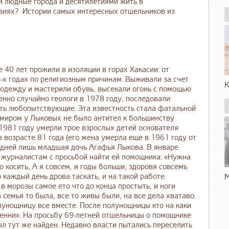
и людные города и десятилетиями жить в
овиях? Истории самых интересных отшельников из
40 лет прожили в изоляции в горах Хакасии: от
-х годах по религиозным причинам. Выживали за счет
К
 одежду и мастерили обувь, высекали огонь с помощью
нно случайно геологи в 1978 году, последовали
ть любопытствующие. Эта известность стала фатальной
м миром у Лыковых не было антител к большинству
В 1981 году умерли трое взрослых детей основателя
 возрасте 81 года (его жена умерла еще в 1961 году от
х дней лишь младшая дочь Агафья Лыкова. В январе
о журналистам с просьбой найти ей помощника: «Нужна
о косить, А я совсем, и годы больши, здоровя совсемъ
 каждый день дрова таскать, и на такой работе
М
в морозы самое ето что до конца простыть, и ноги
а семья то была, все то живы были, на все дела хватаво.
олунощницу все вместе. После полунощницы кто на каки
оленни». На просьбу 69-летней отшельницы о помощнике
ыл тут же найден. Недавно власти пытались переселить