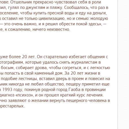
лове. Отшельник прекрасно чувствовал себя в роли
ил, гулял по джунглям и пляжу. Сообщалось, что раз в
селение, чтобы купить пресной воды и еду на деньги,
 оставил не только цивилизацию, но и семью: молодую
— это очень важно, и я решил обрести покой здесь», —
е, к сожалению, ничего неизвестно.
уже более 20 лет. Он старательно избегает общения с
фотографиям, которые удалось снять журналистам в
босым, собирает дрова, чтобы согреться, и с легкостью
ы попасть в свой каменный дом. За 20 лет жизни в
подобие лестницы, вставил дверь в проем и повесил на
льник никогда не любил общество, пещеру приметил еще
в 1993 году, покинув родной город Гаоба в провинции
иагноз «психоз», и он прошел краткий курс лечения.
чно заявляют о желании вернуть пещерного человека в
 престарелых.