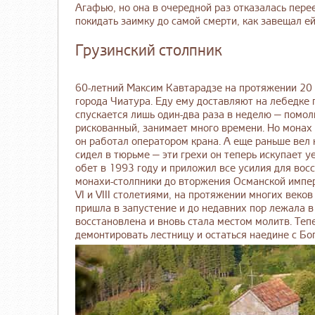
Агафью, но она в очередной раз отказалась пере
покидать заимку до самой смерти, как завещал е
Грузинский столпник
60-летний Максим Кавтарадзе на протяжении 20 
города Чиатура. Еду ему доставляют на лебедке
спускается лишь один-два раза в неделю — помол
рискованный, занимает много времени. Но монах
он работал оператором крана. А еще раньше вел 
сидел в тюрьме — эти грехи он теперь искупает 
обет в 1993 году и приложил все усилия для вос
монахи-столпники до вторжения Османской импер
VI и VIII столетиями, на протяжении многих веков
пришла в запустение и до недавних пор лежала 
восстановлена и вновь стала местом молитв. Те
демонтировать лестницу и остаться наедине с Бо