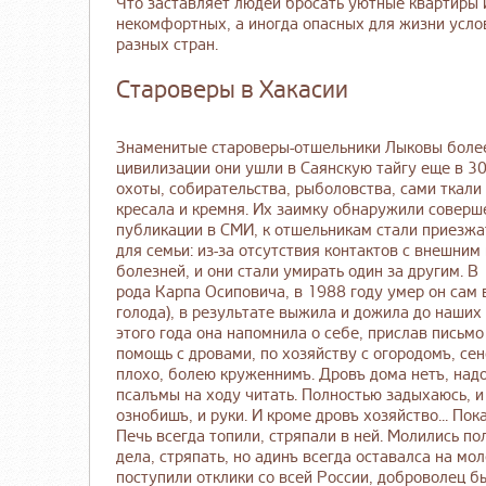
Что заставляет людей бросать уютные квартиры 
некомфортных, а иногда опасных для жизни усл
разных стран.
Староверы в Хакасии
Знаменитые староверы-отшельники Лыковы более 
цивилизации они ушли в Саянскую тайгу еще в 30
охоты, собирательства, рыболовства, сами ткали
кресала и кремня. Их заимку обнаружили соверше
публикации в СМИ, к отшельникам стали приезжа
для семьи: из-за отсутствия контактов с внешни
болезней, и они стали умирать один за другим. 
рода Карпа Осиповича, в 1988 году умер он сам в
голода), в результате выжила и дожила до наши
этого года она напомнила о себе, прислав письм
помощь с дровами, по хозяйству с огородомъ, сен
плохо, болею круженнимъ. Дровъ дома нетъ, надо
псалъмы на ходу читать. Полностью задыхаюсь, и 
ознобишъ, и руки. И кроме дровъ хозяйство... Пок
Печь всегда топили, стряпали в ней. Молились п
дела, стряпать, но адинъ всегда оставалса на м
поступили отклики со всей России, доброволец б