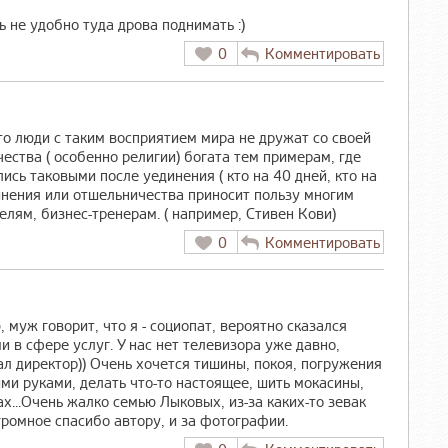
ь не удобно туда дрова поднимать :)
0
Комментировать
то люди с таким восприятием мира не дружат со своей
чества ( особенно религии) богата тем примерам, где
ись таковыми после уединения ( кто на 40 дней, кто на
динения или отшельничества приносит пользу многим
лям, бизнес-тренерам. ( например, Стивен Кови)
0
Комментировать
ю, муж говорит, что я - социопат, вероятно сказался
 в сфере услуг. У нас нет телевизора уже давно,
вал директор)) Очень хочется тишины, покоя, погружения
оими руками, делать что-то настоящее, шить мокасины,
ах...Очень жалко семью Лыковых, из-за каких-то зевак
громное спасибо автору, и за фотографии.