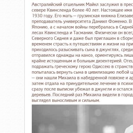
Австралийский отшельник Майкл заслужил в прес
севере Квинсленда более 40 лет. Настоящее имя
1930 году. Его мать — грузинская княжна Елизав
преподаватель университета Даниил Фоменко. В к
Японию, а с началом войны перебралась в Сидне
лесах Квинсленда и Тасмании. Физически он всег
Северного Сиднея и даже был приглашен в сборн
временем страсть к путешествиям и жизни на при
приходилось разыскивать сына в джунглях, среди
отправился однажды на каноэ, ориентируясь лишь
крайне истощенным и больным дизентерией. Отец
подражать греческому герою Одиссею в странстви
попыталась вернуть сына в цивилизацию любой це
— они нашли Михаила в набедренной повязке и а
затем отдала на принудительное лечение в психи
сразу после выписки убежал в джунгли и остался
деревьев. Последний раз Михаила видели в городе
выглядел выносливым и сильным.