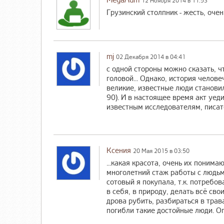
MegaAdm
12 Ноября 2014 в 11:53
Грузинский столпник - жесть, очен
mj
02 Декабря 2014 в 04:41
с одной стороны можно сказать, ч
головой... Однако, история челове
великие, известные люди становил
90). И в настоящее время акт уе
известным исследователям, писате
Ксения
20 Мая 2015 в 03:50
...какая красота, очень их понима
многолетний стаж работы с людьми
сотовый я покупала, т.к. потребо
в себя, в природу, делать всё св
дрова рубить, разбираться в трав
погибли такие достойные люди. О