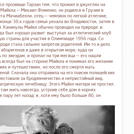
се прозвище Тарзан тем, что прожил в джунглях на
 Майкла — Михаил Фоменко, он родился в Грузии в
ета Мачиабелли, отец — чемпион по легкой атлетике,
онце 30-х годов семья уехала во Владивосток, затем в
й. Каникулы Майкл обычно проводил на природе: в
да был хорошо развит: выступал за атлетический клуб
ую страны для участия в Олимпиаде 1956 года. Со
роде стала сильнее запретов родителей. Им то и дело
 аборигенов и даже в открытом море, куда он
 по звездам, и пропал на три месяца — его нашли
 всегда был на стороне Майкла и понимал его желание
ях и путешествиях, но после его смерти мать
ной. Сначала она отправила на его поиски полицейских
рестовали за бродяжничество и непристойный вид,
атрическую лечебницу. Этого Майкл матери не простил:
 там жить навсегда, устроив себе дом в корнях
 пару лет назад: и, хотя ему было больше 80, он