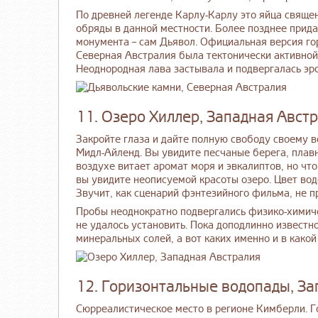
По древней легенде Карлу-Карлу это яйца свяще
обряды в данной местности. Более позднее прида
монумента – сам Дьявол. Официальная версия го
Северная Австралия была тектонически активной 
Неоднородная лава застывала и подвергалась эро
11. Озеро Хиллер, Западная Авст
Закройте глаза и дайте полную свободу своему 
Мидл-Айленд. Вы увидите песчаные берега, плавн
воздухе витает аромат моря и эвкалиптов, но что
вы увидите неописуемой красоты озеро. Цвет во
Звучит, как сценарий фэнтезийного фильма, не п
Пробы неоднократно подвергались физико-химиче
не удалось установить. Пока доподлинно извест
минеральных солей, а вот каких именно и в какой
12. Горизонтальные водопады, За
Сюрреалистическое место в регионе Кимберли. Г