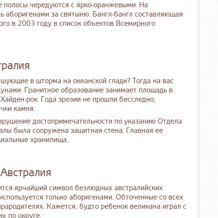
е полосы чередуются с ярко-оранжевыми. На
ь аборигенами за святыню. Бангл-бангл составляющая
ого в 2003 году в список объектов Всемирного
тралия
шующие в шторма на океанской глади? Тогда на вас
унами. Гранитное образование занимает площадь в
л Хайден-рок. Года эрозии не прошли бесследно,
чки камня.
азрушение достопримечательности по указанию Отдела
алы была сооружена защитная стена. Главная ее
ециальные хранилища.
 Австралия
дится ярчайший символ безлюдных австралийских
 используется только аборигенами. Обточенные со всех
рародителях. Кажется, будто ребенок великана играл с
х по округе.