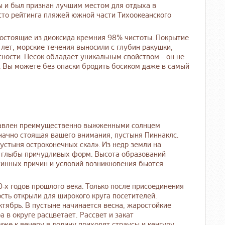
ы и был признан лучшим местом для отдыха в
сто рейтинга пляжей южной части Тихоокеанского
остоящие из диоксида кремния 98% чистоты. Покрытие
ет, морские течения выносили с глубин ракушки,
ности. Песок обладает уникальным свойством – он не
я. Вы можете без опаски бродить босиком даже в самый
тавлен преимущественно выжженными солнцем
начно стоящая вашего внимания, пустыня Пиннаклс.
устыня остроконечных скал». Из недр земли на
 глыбы причудливых форм. Высота образований
тинных причин и условий возникновения бьются
0-х годов прошлого века. Только после присоединения
сть открыли для широкого круга посетителей.
ктябрь. В пустыне начинается весна, жаростойкие
 в округе расцветает. Рассвет и закат
же к вечеру в долину приходят страусы и кенгуру.