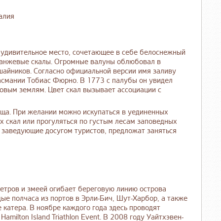
 удивительное место, сочетающее в себе белоснежный
оранжевые скалы. Огромные валуны облюбовал в
ишайников. Согласно официальной версии имя заливу
асмании Тобиас Фюрно. В 1773 с палубы он увидел
 новым землям. Цвет скал вызывает ассоциации с
ища. При желании можно искупаться в уединенных
х скал или прогуляться по густым лесам заповедных
 заведующие досугом туристов, предложат заняться
етров и змеей огибает береговую линию острова
ые полчаса из портов в Эрли-Бич, Шут-Харбор, а также
 катера. В ноябре каждого года здесь проводят
milton Island Triathlon Event. В 2008 году Уайтхэвен-