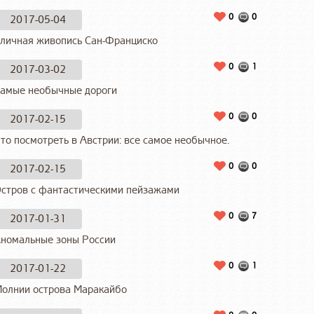
0
0
2017-05-04
личная живопись Сан-Франциско
0
1
2017-03-02
амые необычные дороги
0
0
2017-02-15
то посмотреть в Австрии: все самое необычное.
0
0
2017-02-15
стров с фантастическими пейзажами
0
7
2017-01-31
номальные зоны России
0
1
2017-01-22
олнии острова Маракайбо