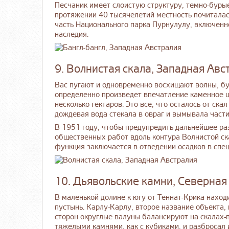
Песчаник имеет слоистую структуру, темно-буры
протяжении 40 тысячелетий местность почиталас
часть Национального парка Пурнулулу, включенн
наследия.
9. Волнистая скала, Западная Авс
Вас пугают и одновременно восхищают волны, бу
определенно произведет впечатление каменное ц
несколько гектаров. Это все, что осталось от ска
дождевая вода стекала в овраг и вымывала части
В 1951 году, чтобы предупредить дальнейшее р
общественных работ вдоль контура Волнистой ск
функция заключается в отведении осадков в сп
10. Дьявольские камни, Северная
В маленькой долине к югу от Теннат-Крика нахо
пустынь. Карлу-Карлу, второе название объекта,
сторон округлые валуны балансируют на скалах-п
тяжелыми камнями, как с кубиками, и разбросал и