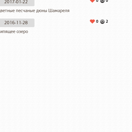
0
0
2017-01-22
ветные песчаные дюны Шамареля
0
2
2016-11-28
ипящее озеро