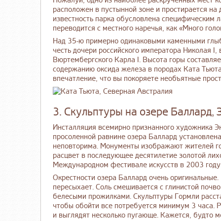
Пожалуй, одно из наиболее раскрученных мест к
расположен в пустынной зоне и простирается на
известность парка обусловлена специфическим л
переводится с местного наречья, как «Много гол
Над 35-ю примерно одинаковыми каменными глыб
честь дочери российского императора Николая I,
Вюртембергского Карла I. Высота горы составля
содержанию оксида железа в породах Ката Тьюта
впечатление, что вы покоряете необъятные прос
3. Скульптуры на озере Баллард,
Инсталляция всемирно признанного художника Э
просоленной равнине озера Баллард установлена 
неповторима. Монументы изображают жителей го
расцвет в последующее десятилетие золотой лих
Международном фестивале искусств в 2003 году
Окрестности озера Баллард очень оригинальные.
пересыхает. Соль смешивается с глинистой почво
белесыми прожилками. Скульптуры Гормли расста
чтобы обойти все потребуется минимум 3 часа. 
и выглядят несколько пугающе. Кажется, будто м