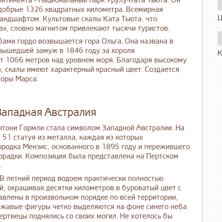
онтинента - Национальный парк Урулу-Ката Тьюта. Он
 добрые 1326 квадратных километра. Всемирная
Ц
андшафтом. Культовые скалы Ката Тьюта, что
ов», словно магнитом привлекают тысячи туристов.
ами гордо возвышается гора Ольга. Она названа в
 вышедшей замуж в 1846 году за короля
К
ет 1066 метров над уровнем моря. Благодаря высокому
, скалы имеют характерный красный цвет. Создается
торы Марса.
 Западная Австралия
нтони Гормли стала символом Западной Австралии. На
51 статуя из металла, каждая из которых
родка Мензис, основанного в 1895 году и пережившего
орадки. Композиция была представлена на Пертском
.
 В летний период водоем практически полностью
й, окрашивая десятки километров в буроватый цвет с
влены в произвольном порядке по всей территории,
Ржавые фигуры четко выделяются на фоне синего неба
ертвецы поднялись со своих могил. Не хотелось бы