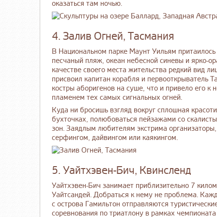
оказаться там ночью.
4. Залив Огней, Тасмания
В Национальном парке Маунт Уильям притаилось
песчаный пляж, океан небесной синевы и ярко-
качестве своего места жительства редкий вид л
присвоил капитан корабля и первооткрыватель Т
костры аборигенов на суше, что и привело его к
пламенем тех самых сигнальных огней.
Куда ни бросишь взгляд вокруг сплошная красот
бухточках, полюбоваться пейзажами со скалисты
зон. Заядлым любителям экстрима организаторы,
серфингом, дайвингом или каякингом.
5. Уайтхэвен-Бич, Квинсленд
Уайтхэвен-Бич занимает приблизительно 7 килом
Уайтсандей. Добраться к нему не проблема. Кажд
с острова Гамильтон отправляются туристические
соревнования по триатлону в рамках чемпионата Ha