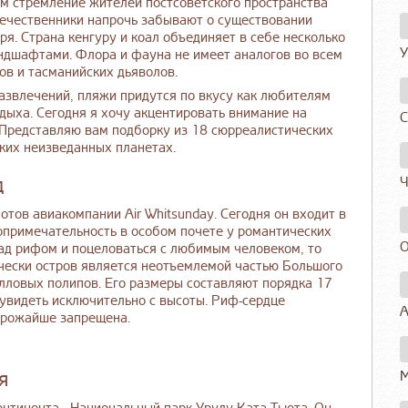
м стремление жителей постсоветского пространства
течественники напрочь забывают о существовании
зря. Страна кенгуру и коал объединяет в себе несколько
У
ндшафтами. Флора и фауна не имеет аналогов во всем
ов и тасманийских дьяволов.
звлечений, пляжи придутся по вкусу как любителям
дыха. Сегодня я хочу акцентировать внимание на
С
 Представляю вам подборку из 18 сюрреалистических
еких неизведанных планетах.
д
Ч
отов авиакомпании Air Whitsunday. Сегодня он входит в
опримечательность в особом почете у романтических
О
над рифом и поцеловаться с любимым человеком, то
чески остров является неотъемлемой частью Большого
лловых полипов. Его размеры составляют порядка 17
увидеть исключительно с высоты. Риф-сердце
А
строжайше запрещена.
я
М