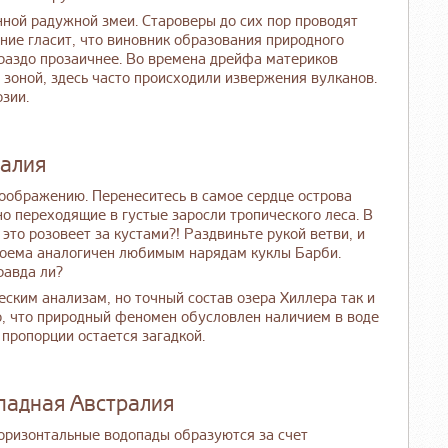
нной радужной змеи. Староверы до сих пор проводят
ние гласит, что виновник образования природного
раздо прозаичнее. Во времена дрейфа материков
зоной, здесь часто происходили извержения вулканов.
зии.
ралия
воображению. Перенеситесь в самое сердце острова
о переходящие в густые заросли тропического леса. В
 это розовеет за кустами?! Раздвиньте рукой ветви, и
доема аналогичен любимым нарядам куклы Барби.
равда ли?
ским анализам, но точный состав озера Хиллера так и
но, что природный феномен обусловлен наличием в воде
 пропорции остается загадкой.
падная Австралия
оризонтальные водопады образуются за счет