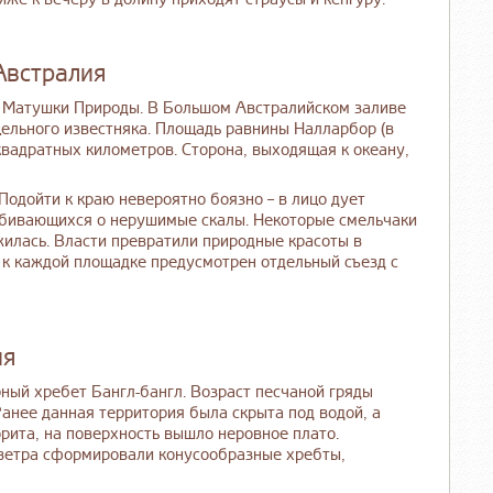
Австралия
 Матушки Природы. В Большом Австралийском заливе
цельного известняка. Площадь равнины Налларбор (в
квадратных километров. Сторона, выходящая к океану,
Подойти к краю невероятно боязно – в лицо дует
разбивающихся о нерушимые скалы. Некоторые смельчаки
ажилась. Власти превратили природные красоты в
 к каждой площадке предусмотрен отдельный съезд с
ия
ный хребет Бангл-бангл. Возраст песчаной гряды
анее данная территория была скрыта под водой, а
орита, на поверхность вышло неровное плато.
 ветра сформировали конусообразные хребты,