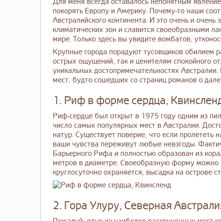
Для меня всегда оставалось непонятным явление
покорять Европу и Америку. Почему-то наши соо
Австралийского континента. И это очень и очень 
климатических зон и славится своеобразными ла
мире. Только здесь вы увидите вомбатов, утконос
Крупные города порадуют тусовщиков обилием ра
острых ощущений, так и ценителям спокойного от
уникальных достопримечательностях Австралии.
мест, будто сошедших со страниц романов о дал
1. Риф в форме сердца, Квинслен
Риф-сердце был открыт в 1975 году одним из пил
число самых популярных мест в Австралии. Дост
натур. Существует поверие, что если пролететь 
ваши чувства переживут любые невзгоды. Факти
Барьерного Рифа и полностью образован из кора
метров в диаметре. Своеобразную форму можно 
круглосуточно охраняется, высадка на острове 
2. Гора Улуру, Северная Австрали