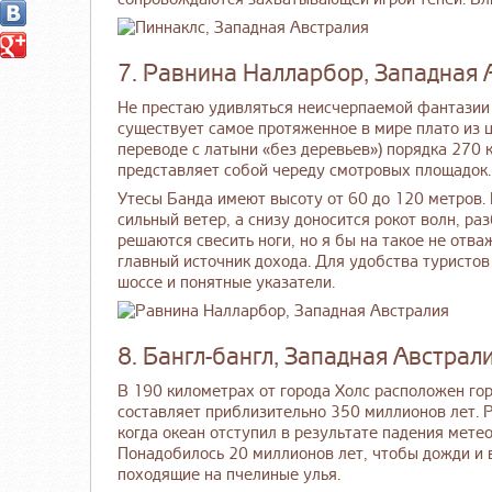
7. Равнина Налларбор, Западная 
Не престаю удивляться неисчерпаемой фантазии
существует самое протяженное в мире плато из 
переводе с латыни «без деревьев») порядка 270 
представляет собой череду смотровых площадок.
Утесы Банда имеют высоту от 60 до 120 метров. 
сильный ветер, а снизу доносится рокот волн, 
решаются свесить ноги, но я бы на такое не отв
главный источник дохода. Для удобства туристов
шоссе и понятные указатели.
8. Бангл-бангл, Западная Австрал
В 190 километрах от города Холс расположен гор
составляет приблизительно 350 миллионов лет. Р
когда океан отступил в результате падения мете
Понадобилось 20 миллионов лет, чтобы дожди и
походящие на пчелиные улья.