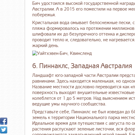
Бич удостоился высокой государственной наград
Австралии. А в 2015 его поместили на первое ме
побережья.
Кристальная вода омывает белоснежные пески, с
пляжа формировалось на протяжении миллионов л
шлифовали их до безупречного оттенка и дисперс
проводит тепло и, следовательно, не нагреваетс
жаркий день.
6. Пиннаклс, Западная Австралия
Ландшафт юго-западной части Австралии предс
равнинами. Здесь находится маленькая, но одноз
Название местности дословно переводится как «п
поверхность выходят внушительные известковые
колеблется от 1 до 5 метров. Над выяснением ис
ведущие умы научного сообщества.
Представьте себе, Пиннаклс не был изведан до 6
земель к территории Национального парка местно
Идеальное время для путешествия с августа по о
растения распускают зеленые листочки, вся флора
сопровождаются захватывающей игрой теней. Бли