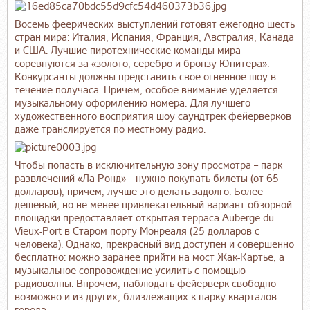
Восемь феерических выступлений готовят ежегодно шесть
стран мира: Италия, Испания, Франция, Австралия, Канада
и США. Лучшие пиротехнические команды мира
соревнуются за «золото, серебро и бронзу Юпитера».
Конкурсанты должны представить свое огненное шоу в
течение получаса. Причем, особое внимание уделяется
музыкальному оформлению номера. Для лучшего
художественного восприятия шоу саундтрек фейерверков
даже транслируется по местному радио.
Чтобы попасть в исключительную зону просмотра – парк
развлечений «Ла Ронд» – нужно покупать билеты (от 65
долларов), причем, лучше это делать задолго. Более
дешевый, но не менее привлекательный вариант обзорной
площадки предоставляет открытая терраса Auberge du
Vieux-Port в Старом порту Монреаля (25 долларов с
человека). Однако, прекрасный вид доступен и совершенно
бесплатно: можно заранее прийти на мост Жак-Картье, а
музыкальное сопровождение усилить с помощью
радиоволны. Впрочем, наблюдать фейерверк свободно
возможно и из других, близлежащих к парку кварталов