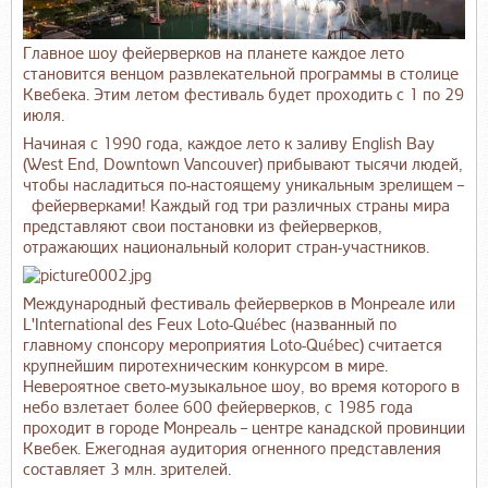
Главное шоу фейерверков на планете каждое лето
становится венцом развлекательной программы в столице
Квебека. Этим летом фестиваль будет проходить с 1 по 29
июля.
Начиная с 1990 года, каждое лето к заливу English Bay
(West End, Downtown Vancouver) прибывают тысячи людей,
чтобы насладиться по-настоящему уникальным зрелищем –
фейерверками! Каждый год три различных страны мира
представляют свои постановки из фейерверков,
отражающих национальный колорит стран-участников.
Международный фестиваль фейерверков в Монреале или
L'International des Feux Loto-Québec (названный по
главному спонсору мероприятия Loto-Québec) считается
крупнейшим пиротехническим конкурсом в мире.
Невероятное свето-музыкальное шоу, во время которого в
небо взлетает более 600 фейерверков, с 1985 года
проходит в городе Монреаль – центре канадской провинции
Квебек. Ежегодная аудитория огненного представления
составляет 3 млн. зрителей.