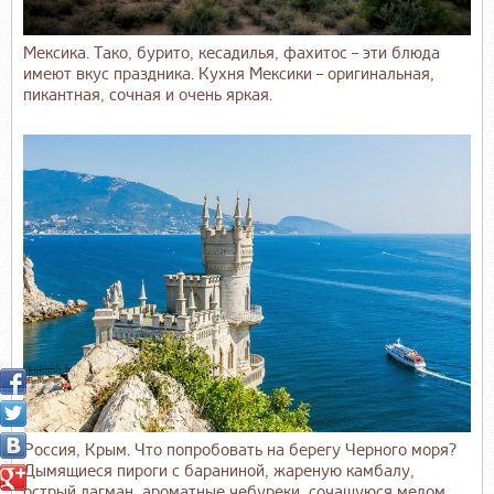
Мексика. Тако, бурито, кесадилья, фахитос – эти блюда
имеют вкус праздника. Кухня Мексики – оригинальная,
пикантная, сочная и очень яркая.
Россия, Крым. Что попробовать на берегу Черного моря?
Дымящиеся пироги с бараниной, жареную камбалу,
острый лагман, ароматные чебуреки, сочащуюся медом