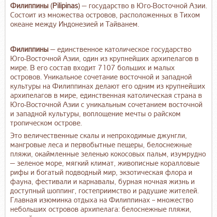
Филиппины
(
Pilipinas
) — государство в Юго-Восточной Азии.
Состоит из множества островов, расположенных в Тихом
океане между Индонезией и Тайванем.
Филиппины
— единственное католическое государство
Юго-Восточной Азии, один из крупнейших архипелагов в
мире. В его состав входит 7107 больших и малых
островов. Уникальное сочетание восточной и западной
культуры на Филиппинах делают его одним из крупнейших
архипелагов в мире, единственная католическая страна в
Юго-Восточной Азии с уникальным сочетанием восточной
и западной культуры, воплощение мечты о райском
тропическом острове.
Это величественные скалы и непроходимые джунгли,
мангровые леса и первобытные пещеры, белоснежные
пляжи, окаймленные зеленью кокосовых пальм, изумрудно
— зеленое море, мягкий климат, живописные коралловые
рифы и богатый подводный мир, экзотическая флора и
фауна, фестивали и карнавалы, бурная ночная жизнь и
доступный шоппинг, гостеприимство и радушие жителей.
Главная изюминка отдыха на Филиппинах – множество
небольших островов архипелага: белоснежные пляжи,