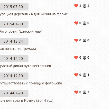
2
2
2015-07-30
урецкая деревня - 4 дня жизни на ферме
0
0
2015-01-30
отопроект "Детский мир"
0
0
2014-12-24
ак понять экстремала
0
0
2014-12-20
расный диван путешественник
0
1
2014-12-10
утешествовать с помощью фотошопа
0
3
2014-07-28
ом для всех в Крыму (2014 год)