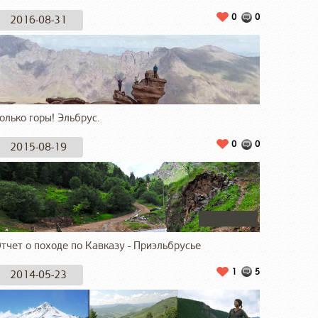
0
0
2016-08-31
олько горы! Эльбрус.
0
0
2015-08-19
тчет о походе по Кавказу - Приэльбрусье
1
5
2014-05-23