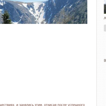
А
В
ествиях, и занялись этим, откисая после успешного