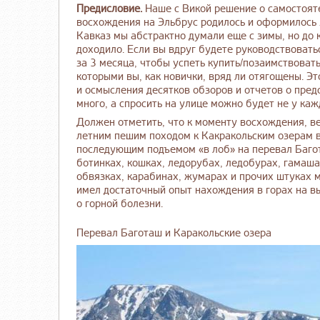
Предисловие.
Наше с Викой решение о самостояте
восхождения на Эльбрус родилось и оформилось 
Кавказ мы абстрактно думали еще с зимы, но до 
доходило. Если вы вдруг будете руководствоват
за 3 месяца, чтобы успеть купить/позаимствоват
которыми вы, как новички, вряд ли отягощены. Э
и осмысления десятков обзоров и отчетов о пред
много, а спросить на улице можно будет не у каж
Должен отметить, что к моменту восхождения, в
летним пешим походом к Какракольским озерам в
последующим подъемом «в лоб» на перевал Багот
ботинках, кошках, ледорубах, ледобурах, гамаша
обвязках, карабинах, жумарах и прочих штуках м
имел достаточный опыт нахождения в горах на выс
о горной болезни.
Перевал Баготаш и Каракольские озера