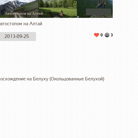
втостопом на Алтай
0
3
2013-09-25
осхождение на Белуху (Окольцованные Белухой)