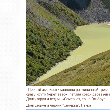
Первый акклиматизационно-разминочный трекинг 
сразу круто берет вверх, петляя среди деревье
Донгузорун и ледник «Семерка», то на Эльбрус.
Донгузорун и ледник "Семерка", Накра