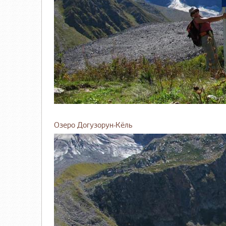
Озеро Догузорун-Кёль