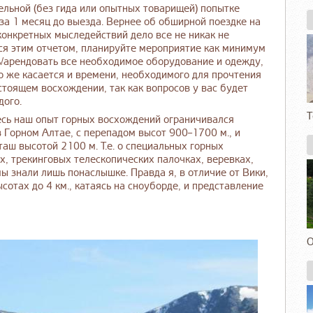
льной (без гида или опытных товарищей) попытке
за 1 месяц до выезда. Вернее об обширной поездке на
конкретных мыследействий дело все не никак не
ься этим отчетом, планируйте мероприятие как минимум
ь/арендовать все необходимое оборудование и одежду,
то же касается и времени, необходимого для прочтения
стоящем восхождении, так как вопросов у вас будет
дого.
Т
есь наш опыт горных восхождений ограничивался
 Горном Алтае, с перепадом высот 900–1700 м., и
аш высотой 2100 м. Т.е. о специальных горных
х, трекинговых телескопических палочках, веревках,
ы знали лишь понаслышке. Правда я, в отличие от Вики,
отах до 4 км., катаясь на сноуборде, и представление
О