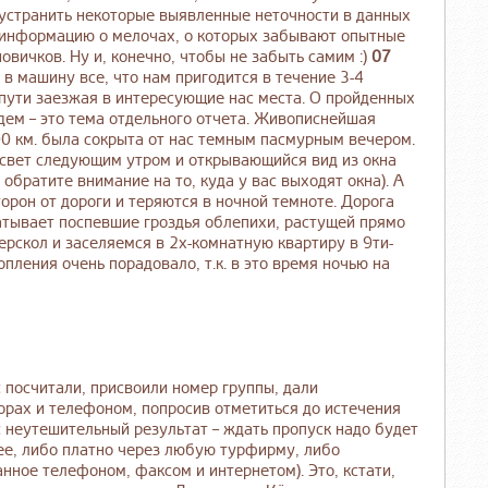
 устранить некоторые выявленные неточности в данных
ю информацию о мелочах, о которых забывают опытные
овичков. Ну и, конечно, чтобы не забыть самим :)
07
 в машину все, что нам пригодится в течение 3-4
о пути заезжая в интересующие нас места. О пройденных
удем – это тема отдельного отчета. Живописнейшая
00 км. была сокрыта от нас темным пасмурным вечером.
ссвет следующим утром и открывающийся вид из окна
 обратите внимание на то, куда у вас выходят окна). А
орон от дороги и теряются в ночной темноте. Дорога
атывает поспевшие гроздья облепихи, растущей прямо
ерскол и заселяемся в 2х-комнатную квартиру в 9ти-
топления очень порадовало, т.к. в это время ночью на
с посчитали, присвоили номер группы, дали
орах и телефоном, попросив отметиться до истечения
 неутешительный результат – ждать пропуск надо будет
нее, либо платно через любую турфирму, либо
нное телефоном, факсом и интернетом). Это, кстати,