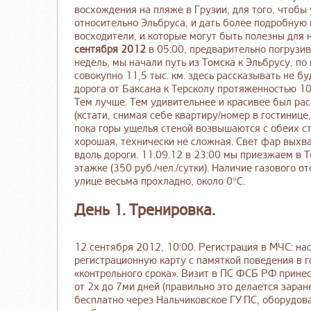
восхождения на пляже в Грузии, для того, чтобы
относительно Эльбруса, и дать более подробну
восходители, и которые могут быть полезны для н
сентября 2012
в 05:00, предварительно погрузив
недель, мы начали путь из Томска к Эльбрусу, п
совокупно 11,5 тыс. км. здесь рассказывать не б
дорога от Баксана к Терсколу протяженностью 1
Тем лучше. Тем удивительнее и красивее был ра
(кстати, снимая себе квартиру/номер в гостинице,
пока горы ущелья стеной возвышаются с обеих ст
хорошая, технически не сложная. Свет фар выхв
вдоль дороги. 11.09.12 в 23:00 мы приезжаем в Т
этажке (350 руб./чел./сутки). Наличие газового о
улице весьма прохладно, около 0°C.
День 1. Тренировка.
12 сентября 2012, 10:00. Регистрация в МЧС: на
регистрационную карту с памяткой поведения в г
«контрольного срока». Визит в ПС ФСБ РФ принес
от 2х до 7ми дней (правильно это делается зара
бесплатно через Нальчиковское ГУ ПС, оборудова