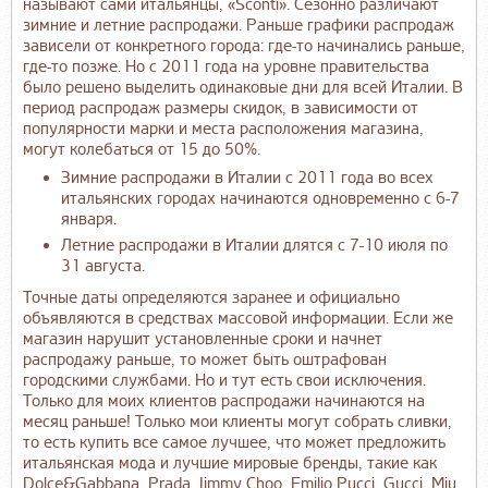
называют сами итальянцы, «Sconti». Сезонно различают
зимние и летние распродажи. Раньше графики распродаж
зависели от конкретного города: где-то начинались раньше,
где-то позже. Но с 2011 года на уровне правительства
было решено выделить одинаковые дни для всей Италии. В
период распродаж размеры скидок, в зависимости от
популярности марки и места расположения магазина,
могут колебаться от 15 до 50%.
Зимние распродажи в Италии c 2011 года во всех
итальянских городах начинаются одновременно c 6-7
января.
Летние распродажи в Италии длятся с 7-10 июля по
31 августа.
Точные даты определяются заранее и официально
объявляются в средствах массовой информации. Если же
магазин нарушит установленные сроки и начнет
распродажу раньше, то может быть оштрафован
городскими службами. Но и тут есть свои исключения.
Только для моих клиентов распродажи начинаются на
месяц раньше! Только мои клиенты могут собрать сливки,
то есть купить все самое лучшее, что может предложить
итальянская мода и лучшие мировые бренды, такие как
Dolce&Gabbana, Prada, Jimmy Choo, Emilio Pucci, Gucci, Miu