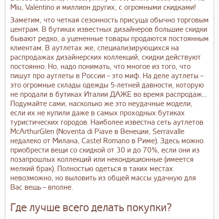
Miu, Valentino и миллион других, с огромными скидками!
Заметим, что четкая сезонность присуща обычно торговым
центрам. В бутиках известных дизайнеров большие скидки
бывают редко, а уцененные товары продаются постоянным
клиентам. В аутлетах же, специализирующихся на
распродажах дизайнерских коллекций, скидки действуют
постоянно. Но, надо понимать, что многое из того, что
пишут про аутлеты в России – это миф. На деле аутлеты –
это огромные склады одежды 5-летней давности, которую
не продали в бутиках Италии ДАЖЕ во время распродаж…
Подумайте сами, насколько же это неудачные модели,
если их не купили даже в самых проходных бутиках
туристических городов. Наиболее известна сеть аутлетов
McArthurGlen (Noventa di Piave в Венеции, Serravalle
недалеко от Милана, Castel Romano в Риме). Здесь можно
приобрести вещи со скидкой от 30 и до 70%, если они из
позапрошлых коллекций или некондиционные (имеется
мелкий брак). Полностью одеться в таких местах
невозможно, но выловить из общей массы удачную для
Вас вещь – вполне.
Где лучше всего делать покупки?