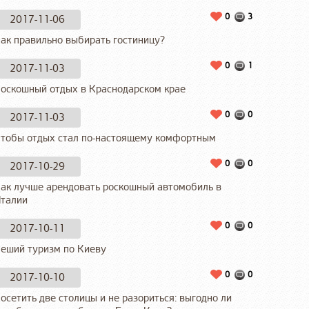
0
3
2017-11-06
ак правильно выбирать гостиницу?
0
1
2017-11-03
оскошный отдых в Краснодарском крае
0
0
2017-11-03
тобы отдых стал по-настоящему комфортным
0
0
2017-10-29
ак лучше арендовать роскошный автомобиль в
талии
0
0
2017-10-11
еший туризм по Киеву
0
0
2017-10-10
осетить две столицы и не разориться: выгодно ли