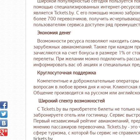
Широкой популярностью сегодня пользуется пок
помощью специализированных интернет-ресурсов
является Tickets.by. С его помощью можно забро
более 700 перевозчиков, получить исчерпывающ
пользователям сервиса доступен ряд преимущест
Экономия денег
Возможности ресурса позволяют находить самые
зарубежных авиакомпаний. Также при каждом пр
зачисляются на счет бонусы в размере 1% от ст
перелеты. При желании можно подключить рассыл
информировать вас об акциях и специальных пр
Круглосуточная поддержка
Компетентные и доброжелательные операторы к
вопросам в любое время дня и ночи. Клиентская 
Общение производится на русском или английско
Широкий спектр возможностей
С Tickets.by вы приобретете билеты не только н
забронируете отель или гостиницу. Сервис выстр
Первый независимый рейтинг авиакомпаний, пред
мнению пассажиров перевозчика. Tickets.by - это 
сфере туризма, с которой бы сервис не справился
tickets.by