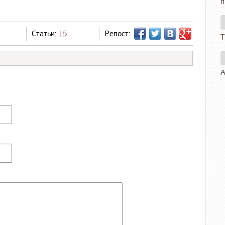
п
Статьи:
15
Репост:
Т
А