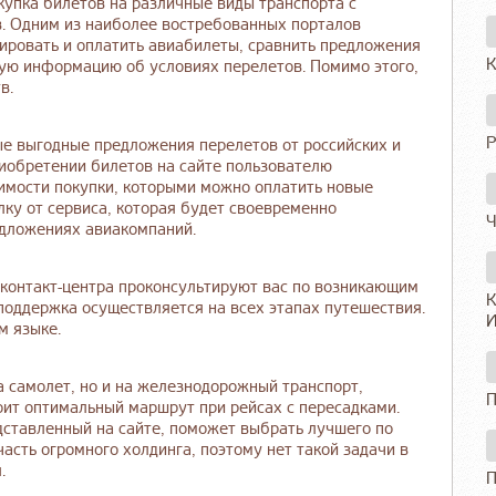
упка билетов на различные виды транспорта с
. Одним из наиболее востребованных порталов
нировать и оплатить авиабилеты, сравнить предложения
К
ую информацию об условиях перелетов. Помимо этого,
в.
Р
 выгодные предложения перелетов от российских и
иобретении билетов на сайте пользователю
оимости покупки, которыми можно оплатить новые
ку от сервиса, которая будет своевременно
Ч
едложениях авиакомпаний.
онтакт-центра проконсультируют вас по возникающим
К
поддержка осуществляется на всех этапах путешествия.
И
м языке.
а самолет, но и на железнодорожный транспорт,
П
оит оптимальный маршрут при рейсах с пересадками.
ставленный на сайте, поможет выбрать лучшего по
часть огромного холдинга, поэтому нет такой задачи в
.
П